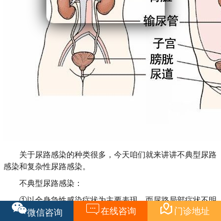
关于尿路感染的种类很多，今天咱们就来讲讲不典型尿路
感染和复杂性尿路感染。
不典型尿路感染：
①以全身急性感染症状为主要表现，而尿路局部症状不明


在线咨询
门诊地址
显。
微信咨询