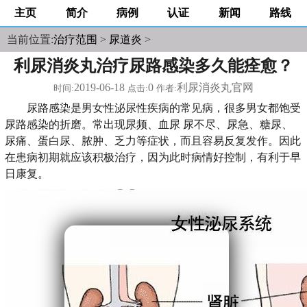
主页
简介
病例
认证
新闻
路线
当前位置:
治疗范围
>
尿道炎
>
利尿消炎丸治疗尿路感染多久能痊愈？
2019-06-18
0
利尿消炎丸官网
时间:
点击:
作者:
尿路感染是男女性泌尿性疾病的常见病，很多男女都饱受
尿路感染的折磨。常出现尿频、血尿 尿不尽、尿急、糖尿、
尿痛、蛋白尿、脓肿、乏力等症状，而且容易反复发作。因此
在患病初期就应该积极治疗，因为此时病情好控制，有利于早
日康复。