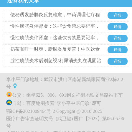
您喜欢的文章
便秘诱发膀胱炎反复难愈，中药调理七疗程
详情
后复查康复
慢性膀胱炎伴肾虚：这些饮食禁忌要记牢，
详情
调理更高效
慢性膀胱炎伴肾虚：这些饮食禁忌要记牢，
详情
调理更高效
奶茶咖啡一时爽，膀胱炎反复苦！中医饮食
详情
调理教你找回清爽！
腺性膀胱炎术后别忽视!利尿消炎丸在巩固治
详情
疗中的关键作用
李小平门诊地址：武汉市洪山区南湖新城家园商业2栋2-2
号
公交：乘坐625、806、691到文祥街地铁文昌路站下车
自驾：百度地图搜索“李小平中医门诊”即可
鄂ICP备2021009464号-2 Copyright @ 2010-2025
医疗广告审查证明文号: (武卫键) 医广【2023】第06-05-06
号