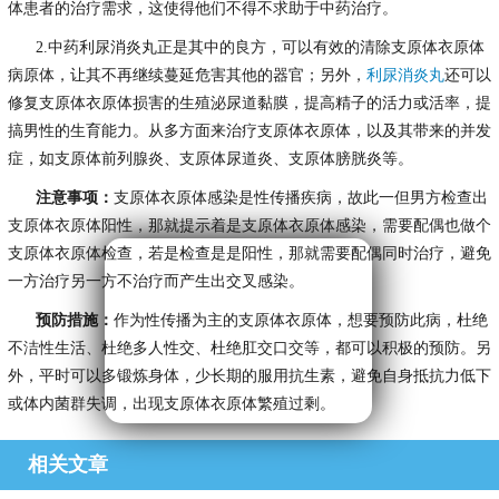
体患者的治疗需求，这使得他们不得不求助于中药治疗。
2.中药利尿消炎丸正是其中的良方，可以有效的清除支原体衣原体
病原体，让其不再继续蔓延危害其他的器官；另外，
利尿消炎丸
还可以
修复支原体衣原体损害的生殖泌尿道黏膜，提高精子的活力或活率，提
搞男性的生育能力。从多方面来治疗支原体衣原体，以及其带来的并发
症，如支原体前列腺炎、支原体尿道炎、支原体膀胱炎等。
注意事项：
支原体衣原体感染是性传播疾病，故此一但男方检查出
支原体衣原体阳性，那就提示着是支原体衣原体感染，需要配偶也做个
支原体衣原体检查，若是检查是是阳性，那就需要配偶同时治疗，避免
一方治疗另一方不治疗而产生出交叉感染。
预防措施：
作为性传播为主的支原体衣原体，想要预防此病，杜绝
不洁性生活、杜绝多人性交、杜绝肛交口交等，都可以积极的预防。另
外，平时可以多锻炼身体，少长期的服用抗生素，避免自身抵抗力低下
或体内菌群失调，出现支原体衣原体繁殖过剩。
相关文章