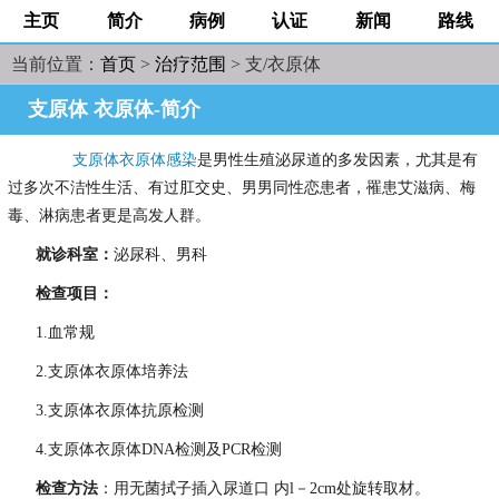
主页
简介
病例
认证
新闻
路线
当前位置：
首页
>
治疗范围
> 支/衣原体
支原体 衣原体-简介
支原体衣原体感染
是男性生殖泌尿道的多发因素，尤其是有
过多次不洁性生活、有过肛交史、男男同性恋患者，罹患艾滋病、梅
毒、淋病患者更是高发人群。
就诊科室：
泌尿科、男科
检查项目：
1.血常规
2.支原体衣原体培养法
3.支原体衣原体抗原检测
4.支原体衣原体DNA检测及PCR检测
检查方法
：用无菌拭子插入尿道口 内l－2cm处旋转取材。