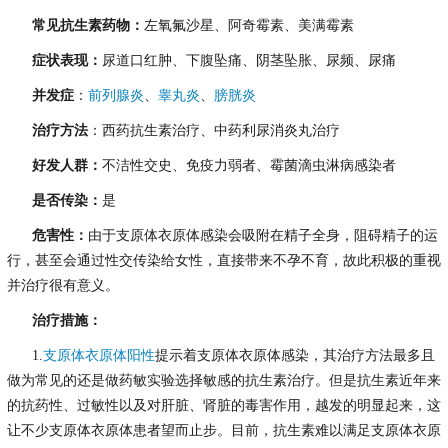
常见抗生素药物：
左氧氟沙星、阿奇霉素、美满霉素
症状表现：
尿道口红肿、下腹坠痛、阴茎坠胀、尿频、尿痛
并发症
：
前列腺炎
、
睾丸炎
、
膀胱炎
治疗方法
：西药抗生素治疗、中药利尿消炎丸治疗
好发人群：
不洁性交史、免疫力弱者、霉菌滴虫淋病感染者
是否传染：
是
危害性：
由于支原体衣原体感染会吸附在精子全身，阻碍精子的运
行，甚至会通过性交传染给女性，直接带来不孕不育，故此积极的重视
并治疗很有意义。
治疗措施：
1.
支原体衣原体阳性
提示着支原体衣原体感染，其治疗方法最多且
做为常见的还是做药敏实验选择敏感的抗生素治疗。但是抗生素近年来
的抗药性、过敏性以及对肝脏、肾脏的毒害作用，越发的明显起来，这
让不少支原体衣原体患者望而止步。目前，抗生素难以满足支原体衣原