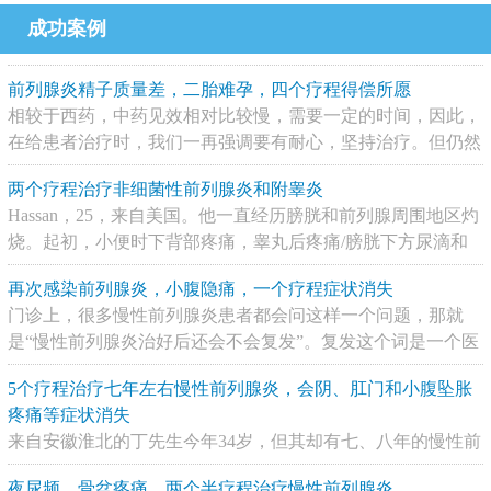
成功案例
前列腺炎精子质量差，二胎难孕，四个疗程得偿所愿
相较于西药，中药见效相对比较慢，需要一定的时间，因此，
在给患者治疗时，我们一再强调要有耐心，坚持治疗。但仍然
有患者操之过急，即便一个疗程后症状有改善，也不愿再继续
两个疗程治疗非细菌性前列腺炎和附睾炎
治疗，从而导致疾病缠绵难愈，无法根除，
[查看详情]
Hassan，25，来自美国。他一直经历膀胱和前列腺周围地区灼
烧。起初，小便时下背部疼痛，睾丸后疼痛/膀胱下方尿滴和
尿频。在之后的在几个月里，做了几次测试。去看了医生&没
再次感染前列腺炎，小腹隐痛，一个疗程症状消失
有细菌的迹象。医生说可能是前列
[查看详情]
门诊上，很多慢性前列腺炎患者都会问这样一个问题，那就
是“慢性前列腺炎治好后还会不会复发”。复发这个词是一个医
学概念，指的是有些患者进入恢复期后，病情已经稳定了，但
5个疗程治疗七年左右慢性前列腺炎，会阴、肛门和小腹坠胀
由于某些原因导致潜伏于组织内的病原体再
[查看详情]
疼痛等症状消失
来自安徽淮北的丁先生今年34岁，但其却有七、八年的慢性前
列腺炎病史，在这七、八年中丁先生吃过很多抗生素，也看过
夜尿频、骨盆疼痛，两个半疗程治疗慢性前列腺炎