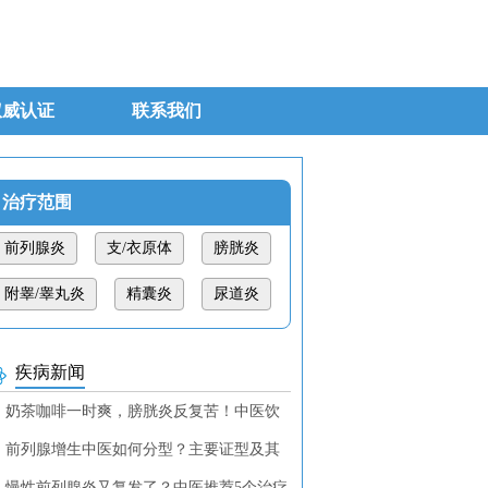
权威认证
联系我们
治疗范围
前列腺炎
支/衣原体
膀胱炎
附睾/睾丸炎
精囊炎
尿道炎
疾病新闻
奶茶咖啡一时爽，膀胱炎反复苦！中医饮
调理教你找回清爽！
前列腺增生中医如何分型？主要证型及其
断特征
慢性前列腺炎又复发了？中医推荐5个治疗