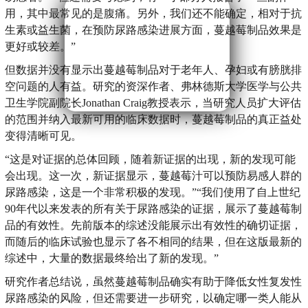
用，其中最常见的是腹痛。另外，我们还不能确定，相对于抗
生素或益生菌，在预防尿路感染进展方面，蔓越莓制品效果是
更好或较差。”
但数据并没有显示出蔓越莓制品对于老年人、孕妇或有膀胱排
空问题的人有益。研究的资深作者、弗林德斯大学医学与公共
卫生学院副院长Jonathan Craig教授表示，当研究人员扩大评估
的范围并纳入最新可用的临床数据时，蔓越莓制品的真正益处
变得清晰可见。
“这是对证据的总体回顾，随着新证据的出现，新的发现可能
会出现。这一次，新证据显示，蔓越莓汁可以预防易感人群的
尿路感染，这是一个非常积极的发现。”“我们使用了自上世纪
90年代以来发表的所有关于尿路感染的证据，展示了蔓越莓制
品的有效性。先前版本的综述没能展示出有效性的确切证据，
而随后的临床试验也显示了各不相同的结果，但在这版最新的
综述中，大量的数据最终给出了新的发现。”
研究作者总结说，虽然蔓越莓制品确实有助于降低女性复发性
尿路感染的风险，但还需要进一步研究，以确定哪一类人能从