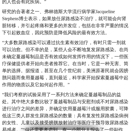
的人也会有此疾病。”
研究的合著者之一、弗林德斯大学流行病学家Jacqueline
Stephens博士表示，如果放任尿路感染不治疗，就可能会向肾
脏转移，并引起疼痛和更多的并发症，包括在非常严重的情况
下引起败血症，因此预防是降低风险的最有效方法。
“大多数尿路感染可以通过抗生素有效治疗，有时只需一剂就
可以治愈。但不幸的是，某些人会不断地复发尿路感染。在尚
未确定蔓越莓制品是否有效或如何发挥作用的情况下，一些医
疗保健提供者开始向患者推荐它。在当时，它是一种无害、简
单的选择。据报道，甚至在几个世纪前，美洲原著民就会因膀
胱问题而食用蔓越莓，直到最近，科学家开始探索蔓越莓中起
作用的物质以及它如何起作用。”
“我们考察的试验采用了一系列方法来确定蔓越莓制品的益
处。其中绝大多数比较了蔓越莓制品与安慰剂或不对尿路感染
进行治疗之间的差异，并确定饮用蔓越莓汁或服用胶囊，可降
低这三类人群发生尿路感染的数量：具有复发性尿路感染病例
的女性、儿童以及接受膀胱放射治疗等医疗干预导致尿路感染
易感者。”“但还需要考虑到，有一小部分人报告了一些副作