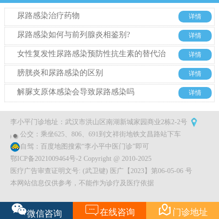
尿路感染治疗药物
详情
尿路感染如何与前列腺炎相鉴别?
详情
女性复发性尿路感染预防性抗生素的替代治
详情
疗
膀胱炎和尿路感染的区别
详情
解脲支原体感染会导致尿路感染吗
详情
李小平门诊地址：武汉市洪山区南湖新城家园商业2栋2-2号
公交：乘坐625、806、691到文祥街地铁文昌路站下车
自驾：百度地图搜索“李小平中医门诊”即可
鄂ICP备2021009464号-2 Copyright @ 2010-2025
医疗广告审查证明文号: (武卫键) 医广【2023】第06-05-06 号
本网站信息仅供参考，不能作为诊疗及医疗依据


在线咨询
门诊地址
微信咨询