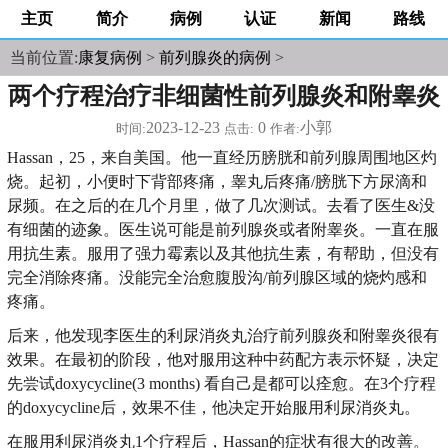
主页
简介
病例
认证
新闻
路线
当前位置:
康复病例
>
前列腺炎的病例
>
两个疗程治疗非细菌性前列腺炎和附睾炎
2023-12-23
0
小郭
时间:
点击:
作者:
Hassan，25，来自美国。他一直经历膀胱和前列腺周围地区灼
烧。起初，小便时下背部疼痛，睾丸后疼痛/膀胱下方尿滴和
尿频。在之后的在几个月里，做了几次测试。去看了医生&没
有细菌的迹象。医生说可能是前列腺炎或者附睾炎。一直在服
用抗生素。服用了强力霉素以及其他抗生素，有帮助，但没有
完全消除疼痛。没能完全治愈腹股沟/前列腺区域的烧灼感和
疼痛。
后来，他发现李医生的利尿消炎丸治疗前列腺炎和附睾炎很有
效果。在最初的阶段，他对服用这种中药配方表示怀疑，决定
先尝试doxycycline(3 months) 看自己是都可以痊愈。在3个疗程
的doxycycline后，效果不佳，他决定开始服用利尿消炎丸。
在服用利尿消炎丸1个疗程后，Hassan的症状有很大的改善。