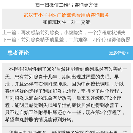
扫一扫微信二维码 咨询更方便
武汉李小平中医门诊部免费用药咨询服务
和值班医生一对一交流
上一篇：再次感染前列腺炎，小腹隐痛，一个疗程症状消失
下一篇：前列腺炎精子质量差，二胎难孕，四个疗程得偿所愿
患者评论
更多评论 >
不得不说男性到了38岁居然还能看到前列腺炎有改善的一
天。患有前列腺炎十几年，期间出现过严重的失眠、早
泄，并且还伴有右侧附睾肿胀。因为中药擅长调理，所以
将信将疑的选择了利尿消炎丸治疗，坚持吃了两个疗程，
前列腺炎尿滴白的现象有所改善，后来又连续吃了2个疗
程，能明显感觉到失眠和早泄的症状居然也得到改善了，
只不过自始至终附睾肿胀还存在一些，现在第5个疗程了，
希望睾丸肿胀的情况能得到好转。
我患睾丸炎两年多，遍访重庆多家医院依旧治疗无果，了