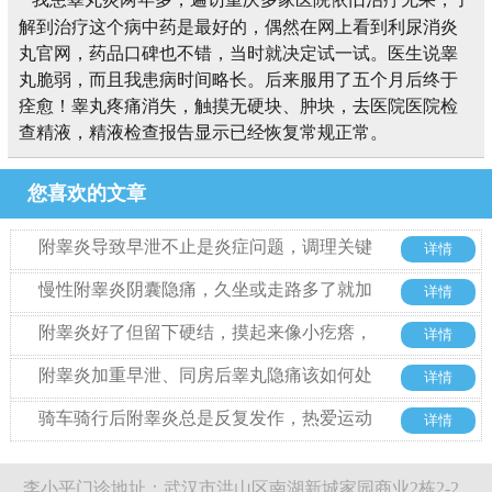
解到治疗这个病中药是最好的，偶然在网上看到利尿消炎
丸官网，药品口碑也不错，当时就决定试一试。医生说睾
丸脆弱，而且我患病时间略长。后来服用了五个月后终于
痊愈！睾丸疼痛消失，触摸无硬块、肿块，去医院医院检
查精液，精液检查报告显示已经恢复常规正常。
您喜欢的文章
附睾炎导致早泄不止是炎症问题，调理关键
详情
在于这几点
慢性附睾炎阴囊隐痛，久坐或走路多了就加
详情
重该怎么办
附睾炎好了但留下硬结，摸起来像小疙瘩，
详情
是癌吗?
附睾炎加重早泄、同房后睾丸隐痛该如何处
详情
理
骑车骑行后附睾炎总是反复发作，热爱运动
详情
的人治疗期间该怎么保持锻炼?
李小平门诊地址：武汉市洪山区南湖新城家园商业2栋2-2