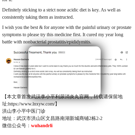
Definitely sticking to a strict none acidic diet is key. As well as
consistently taking them as instructed.
I wish you the best & for anyone with the painful urinary or prostate
symptoms to please try this medicine first. It cured my year long
battle with nonbacterial prostatitis/epididymitis.
【本文章首发武汉李小平利尿消炎丸官网，转载请保留地
址:https://www.lnxyw.com/】
洪山李小平中医门诊
地址：武汉市洪山区文昌路南湖新城商铺2栋2-2
微信公众号：
wuhandrli