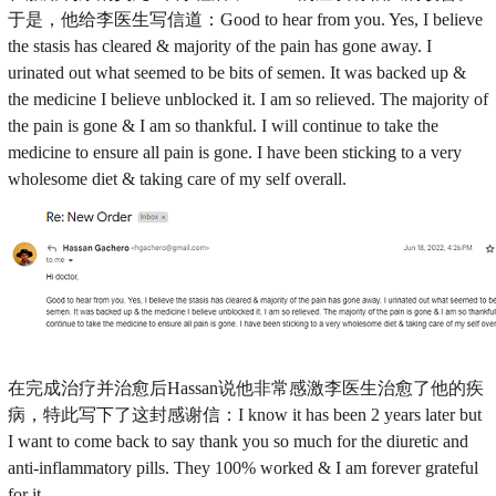
于是，他给李医生写信道：Good to hear from you. Yes, I believe
the stasis has cleared & majority of the pain has gone away. I
urinated out what seemed to be bits of semen. It was backed up &
the medicine I believe unblocked it. I am so relieved. The majority of
the pain is gone & I am so thankful. I will continue to take the
medicine to ensure all pain is gone. I have been sticking to a very
wholesome diet & taking care of my self overall.
在完成治疗并治愈后Hassan说他非常感激李医生治愈了他的疾
病，特此写下了这封感谢信：I know it has been 2 years later but
I want to come back to say thank you so much for the diuretic and
anti-inflammatory pills. They 100% worked & I am forever grateful
for it.