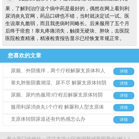
果，了解到治疗这个病中药是最好的，偶然在网上看到利
尿消炎丸官网，药品口碑也不错，当时就决定试一试。医
生说睾丸脆弱，而且我患病时间略长。后来服用了五个月
后终于痊愈！睾丸疼痛消失，触摸无硬块、肿块，去医院
医院检查精液，精液检查报告显示已经恢复常规正常。
您喜欢的文章
尿频、外阴瘙痒，两个疗程解脲支原体和人
详情
型支原体转阴
睾丸肿胀阴囊潮湿、尿不尽 解脲支原体转阴
详情
案例
尿频、尿灼热服用3疗程后解脲支原体转阴
详情
服用利尿消炎丸1个疗程 解脲和人型支原体
详情
转阴
支原体转阴尿道还有灼热感怎么办
详情
李小平门诊地址：武汉市洪山区南湖新城家园商业2栋2-2