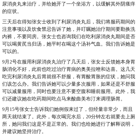
尿消炎丸来治疗，并给她开了一个坐浴方，以缓解其外阴瘙痒
的症状。
三天后在得知张女士收到了利尿消炎丸后，我们将服药期间的
注意事项以及饮食禁忌告诉了她，并叮嘱她治疗期间要勤换洗
内裤，不要同房。张女士也咨询我们在吃利尿消炎丸期间是否
可以喝黄芪当归汤，她平时在喝这个汤补气血。我们告诉她是
可以的。
9月2号在服用利尿消炎丸治疗了几天后，张女士反馈她本身胃
肠消化不好，此前也吃过治疗胃病的奥美拉唑和达喜。这几天
吃完利尿消炎丸后胃就很不舒服，有胃酸胃胀的症状，她问我
们该怎么办。我们告诉她可以少量多次服用，如果还是不舒服
可以减量服用，同时也要注意不要空腹和睡前服用。此外，我
们还建议她在吃药期间吃点马来酸曲美布汀来调理肠胃。
9月15号张女士告诉我们她例假来过了，但经量非常少，而且
两天就结束了。此外，每次喝完水后，20分钟左右就要去上厕
所，她问我们这是不是正常的。我们也给她进行了解释说明，
并建议她坚持治疗。