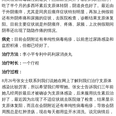
吃了半个月的多西环素后支原体转阴，阴道炎也好了。最近由
于外阴瘙痒，尤其是同房后瘙痒症状特别明显，再加上例假前
还有外阴疼痛和尿频的症状，去医院检查，诊断结果支原体复
阳。目前主要症状就是外阴瘙痒、疼痛、尿频，上次例假期间
阴蒂还出现了隐隐作痛的情况。
病史：
目前会阴附近有单纯性病毒疱疹，以前患过尿路感染和
盆腔积液，但都已经好了。
治疗方法：
李小平专利中药利尿消炎丸
治疗时长：
一个疗程
治疗过程：
8月26号张女士联系到我们说她在网上了解到我们治疗支原体
感染比较厉害，所以希望我们帮帮她。张女士告诉我们三年前
她几经周折最后才被确诊为支原体感染，后来服用抗生素后治
好了，最近因为出现了不适症状就去医院做了检查，结果显示
支原体复阳，而且在会阴附近还有单纯性病毒疱疹，导致会阴
周围总是红肿溃疡，现在每天都用盐开水清洗。说完病情后，