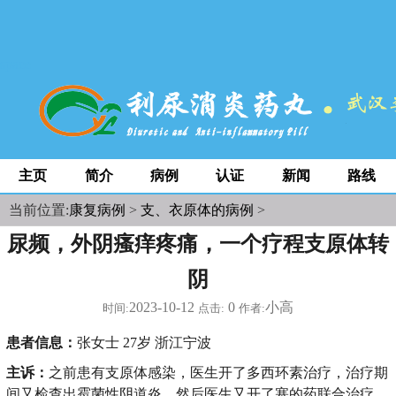
space
主页
简介
病例
认证
新闻
路线
当前位置:
康复病例
>
支、衣原体的病例
>
尿频，外阴瘙痒疼痛，一个疗程支原体转
阴
2023-10-12
0
小高
时间:
点击:
作者:
患者信息：
张女士 27岁 浙江宁波
主诉：
之前患有支原体感染，医生开了多西环素治疗，治疗期
间又检查出霉菌性阴道炎，然后医生又开了塞的药联合治疗。