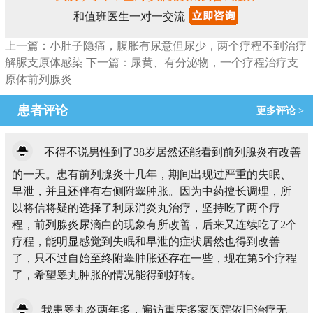
和值班医生一对一交流
上一篇：小肚子隐痛，腹胀有尿意但尿少，两个疗程不到治疗
解脲支原体感染
下一篇：尿黄、有分泌物，一个疗程治疗支
原体前列腺炎
患者评论
更多评论 >
不得不说男性到了38岁居然还能看到前列腺炎有改善
的一天。患有前列腺炎十几年，期间出现过严重的失眠、
早泄，并且还伴有右侧附睾肿胀。因为中药擅长调理，所
以将信将疑的选择了利尿消炎丸治疗，坚持吃了两个疗
程，前列腺炎尿滴白的现象有所改善，后来又连续吃了2个
疗程，能明显感觉到失眠和早泄的症状居然也得到改善
了，只不过自始至终附睾肿胀还存在一些，现在第5个疗程
了，希望睾丸肿胀的情况能得到好转。
我患睾丸炎两年多，遍访重庆多家医院依旧治疗无