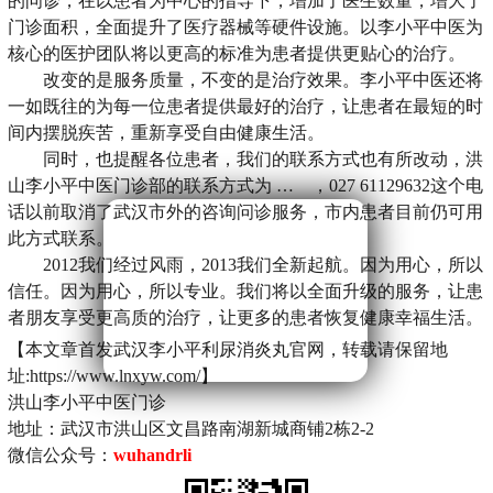
的问诊，在以患者为中心的指导下，增加了医生数量，增大了
门诊面积，全面提升了医疗器械等硬件设施。以李小平中医为
核心的医护团队将以更高的标准为患者提供更贴心的治疗。
改变的是服务质量，不变的是治疗效果。李小平中医还将
一如既往的为每一位患者提供最好的治疗，让患者在最短的时
间内摆脱疾苦，重新享受自由健康生活。
同时，也提醒各位患者，我们的联系方式也有所改动，洪
山李小平中医门诊部的联系方式为 … ，027 61129632这个电
话以前取消了武汉市外的咨询问诊服务，市内患者目前仍可用
此方式联系。
2012我们经过风雨，2013我们全新起航。因为用心，所以
信任。因为用心，所以专业。我们将以全面升级的服务，让患
者朋友享受更高质的治疗，让更多的患者恢复健康幸福生活。
【本文章首发武汉李小平利尿消炎丸官网，转载请保留地
址:https://www.lnxyw.com/】
洪山李小平中医门诊
地址：武汉市洪山区文昌路南湖新城商铺2栋2-2
微信公众号：
wuhandrli