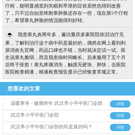
疗程，能明显感觉到失眠和早泄的症状居然也得到改善
了，只不过自始至终附睾肿胀还存在一些，现在第5个疗程
了，希望睾丸肿胀的情况能得到好转。
我患睾丸炎两年多，遍访重庆多家医院依旧治疗无
果，了解到治疗这个病中药是最好的，偶然在网上看到利
尿消炎丸官网，药品口碑也不错，当时就决定试一试。医
生说睾丸脆弱，而且我患病时间略长。后来服用了五个月
后终于痊愈！睾丸疼痛消失，触摸无硬块、肿块，去医院
医院检查精液，精液检查报告显示已经恢复常规正常。
您喜欢的文章
温暖寒冬 · 健康跨年 武汉李小平中医门诊部
详情
首次大型惠民活动来啦!!!
武汉李小平中医门诊部
详情
武汉李小平中医门诊部的药是真的吗？
详情