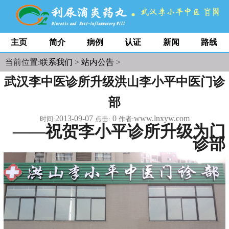
主页
简介
病例
认证
新闻
路线
当前位置:
联系我们
>
站内公告
>
武汉李中医诊所升级洪山李小平中医门诊
部
2013-09-07
0
www.lnxyw.com
时间:
点击:
作者:
——祝贺李小平诊所升级为门
诊部