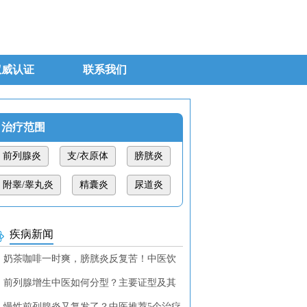
权威认证
联系我们
治疗范围
前列腺炎
支/衣原体
膀胱炎
附睾/睾丸炎
精囊炎
尿道炎
疾病新闻
奶茶咖啡一时爽，膀胱炎反复苦！中医饮
调理教你找回清爽！
前列腺增生中医如何分型？主要证型及其
断特征
慢性前列腺炎又复发了？中医推荐5个治疗