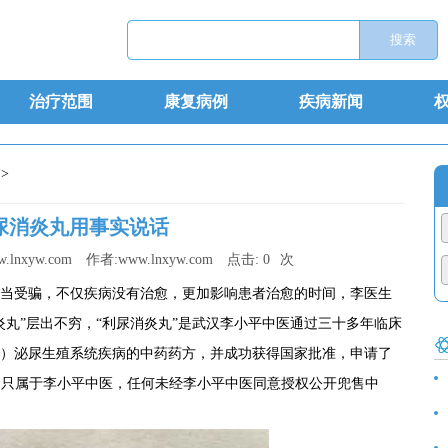
治疗范围
康复病例
疾病新闻
>
尿消炎丸用事实说话
.lnxyw.com
作者:
www.lnxyw.com
点击:
0
次
受骗，不仅疾病没有治愈，更加影响患者治愈的时间，李医生
炎丸”层出不穷，“利尿消炎丸”是武汉李小平中医通过三十多年临床
）泌尿生殖系统疾病的中药药方，并成功获得国家批准，申请了
 此项专利只属于李小平中医，任何未经李小平中医同意授权公开兜售中
食
诊