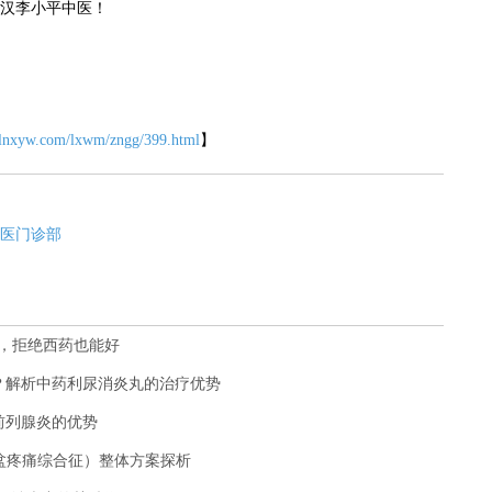
汉李小平中医！
.lnxyw.com/lxwm/zngg/399.html
】
医门诊部
，拒绝西药也能好
？解析中药利尿消炎丸的治疗优势
前列腺炎的优势
骨盆疼痛综合征）整体方案探析