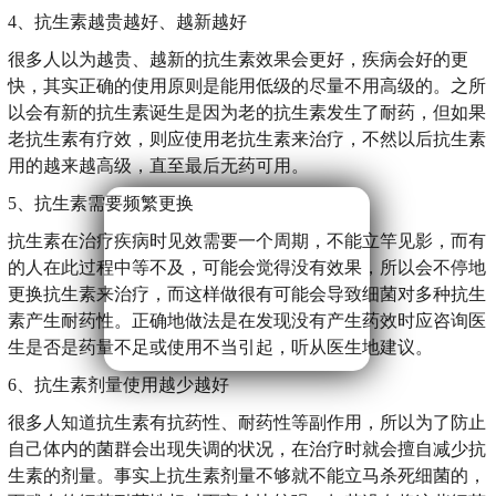
4、抗生素越贵越好、越新越好
很多人以为越贵、越新的抗生素效果会更好，疾病会好的更
快，其实正确的使用原则是能用低级的尽量不用高级的。之所
以会有新的抗生素诞生是因为老的抗生素发生了耐药，但如果
老抗生素有疗效，则应使用老抗生素来治疗，不然以后抗生素
用的越来越高级，直至最后无药可用。
5、抗生素需要频繁更换
抗生素在治疗疾病时见效需要一个周期，不能立竿见影，而有
的人在此过程中等不及，可能会觉得没有效果，所以会不停地
更换抗生素来治疗，而这样做很有可能会导致细菌对多种抗生
素产生耐药性。正确地做法是在发现没有产生药效时应咨询医
生是否是药量不足或使用不当引起，听从医生地建议。
6、抗生素剂量使用越少越好
很多人知道抗生素有抗药性、耐药性等副作用，所以为了防止
自己体内的菌群会出现失调的状况，在治疗时就会擅自减少抗
生素的剂量。事实上抗生素剂量不够就不能立马杀死细菌的，