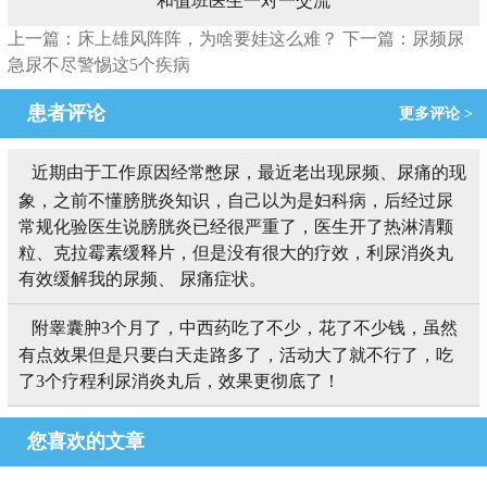
和值班医生一对一交流
上一篇：床上雄风阵阵，为啥要娃这么难？
下一篇：尿频尿
急尿不尽警惕这5个疾病
患者评论
更多评论 >
近期由于工作原因经常憋尿，最近老出现尿频、尿痛的现
象，之前不懂膀胱炎知识，自己以为是妇科病，后经过尿
常规化验医生说膀胱炎已经很严重了，医生开了热淋清颗
粒、克拉霉素缓释片，但是没有很大的疗效，利尿消炎丸
有效缓解我的尿频、 尿痛症状。
附睾囊肿3个月了，中西药吃了不少，花了不少钱，虽然
有点效果但是只要白天走路多了，活动大了就不行了，吃
了3个疗程利尿消炎丸后，效果更彻底了！
您喜欢的文章