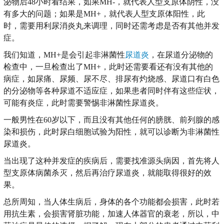
泌物后48小时看结果，如果MH-，就代表人型支原体阴性，没
有多大的问题；如果是MH+，就代表人型支原体阳性，此
时，需要用利尿消炎丸来调理，同时还需考虑是否有其他并发
症。
我们知道，MH+是会引起非淋菌性
尿道炎
，在尿道分泌物的
检查中，一旦检查出了MH+，此时还需要看还有没有其他的
病症，如尿痛、尿频、尿不尽、排尿有灼烧感、尿道口有白色
的分泌物等各种尿道不适应症，如果患者同时伴有这些症状，
可能有炎症，此时需要警惕非淋菌性尿道炎。
一般男性在60岁以下，而且没有其他任何的膀胱、前列腺的感
染和损伤，此时尿白细胞试验为阳性，就可以诊断为非淋菌性
尿道炎。
当出现了这种并发症的疾病后，需要找准源头病因，首先将人
型支原体病菌杀灭，然后再治疗尿道炎，就能取得很好的效
果。
总所周知，当人体生病后，身体的各个功能都会损害，此时若
用抗生素，会损害肾脏功能，加速人体器官的衰老，所以，中