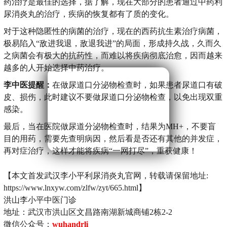
药治疗是最佳的选择，据了解，现在大部分的患者通过中药利
尿消炎丸的治疗，疾病的恢复都有了质的变化。
对于这种隐匿性的病菌的治疗，现在的西药抗生素治疗病菌，
极易陷入“敌进我退，敌退我进”的局面，形成持久战，久而久
之病菌会有极大的抗药性，而难以将疾病彻底治愈，因而越来
越多的人开始选择中药治疗。
李中医提醒：
在做尿道口分泌物检查时，如果患者尿道口有破
皮、损伤，此时建议不要做尿道口分泌物检查，以免出现双重
感染。
最后，当在医院做尿道分泌物检查时，结果为MH+，不要盲
目的用药，需要先查明病因，然后看是否还有其他的并发症，
再对症治疗，这样才能将疾病“一网打尽”，重获健康！
【本文首发武汉李小平利尿消炎丸官网，转载请保留地址:
https://www.lnxyw.com/zlfw/zyt/665.html】
洪山李小平中医门诊
地址：武汉市洪山区文昌路南湖新城商铺2栋2-2
微信公众号：
wuhandrli