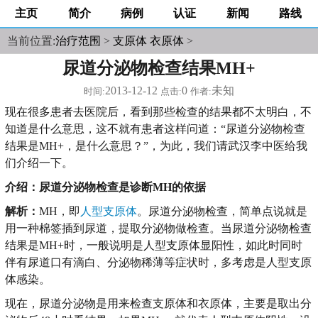
主页
简介
病例
认证
新闻
路线
当前位置:
治疗范围
>
支原体 衣原体
>
尿道分泌物检查结果MH+
2013-12-12
0
未知
时间:
点击:
作者:
现在很多患者去医院后，看到那些检查的结果都不太明白，不
知道是什么意思，这不就有患者这样问道：“尿道分泌物检查
结果是MH+，是什么意思？”，为此，我们请武汉李中医给我
们介绍一下。
介绍：尿道分泌物检查是诊断MH的依据
解析：
MH，即
人型支原体
。尿道分泌物检查，简单点说就是
用一种棉签插到尿道，提取分泌物做检查。当尿道分泌物检查
结果是MH+时，一般说明是人型支原体显阳性，如此时同时
伴有尿道口有滴白、分泌物稀薄等症状时，多考虑是人型支原
体感染。
现在，尿道分泌物是用来检查支原体和衣原体，主要是取出分