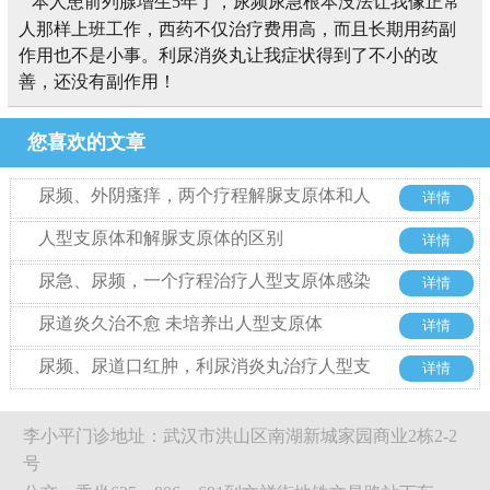
本人患前列腺增生5年了，尿频尿急根本没法让我像正常
人那样上班工作，西药不仅治疗费用高，而且长期用药副
作用也不是小事。利尿消炎丸让我症状得到了不小的改
善，还没有副作用！
您喜欢的文章
尿频、外阴瘙痒，两个疗程解脲支原体和人
详情
型支原体转阴
人型支原体和解脲支原体的区别
详情
尿急、尿频，一个疗程治疗人型支原体感染
详情
尿道炎久治不愈 未培养出人型支原体
详情
尿频、尿道口红肿，利尿消炎丸治疗人型支
详情
原体
李小平门诊地址：武汉市洪山区南湖新城家园商业2栋2-2
号