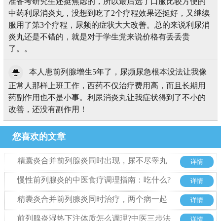
准备考研究生还挺焦虑的，所以最后选了口服比较方便的
中药利尿消炎丸，没想到吃了2个疗程效果还挺好，又继续
服用了第3个疗程，尿频的症状大大改善。总的来说利尿消
炎丸还是不错的，就是对于学生党来说价格有丢丢贵
了。。
本人患前列腺增生5年了，尿频尿急根本没法让我像
正常人那样上班工作，西药不仅治疗费用高，而且长期用
药副作用也不是小事。利尿消炎丸让我症状得到了不小的
改善，还没有副作用！
您喜欢的文章
精囊炎合并前列腺炎同时出现，尿不尽睾丸
详情
胀痛到底该怎么办?
慢性前列腺炎的中医食疗调理指南：吃什么?
详情
忌什么?
精囊炎合并前列腺炎同时治疗，两个病一起
详情
来从哪里入手
前列腺炎湿热下注体质怎么调理?中医三步法
详情