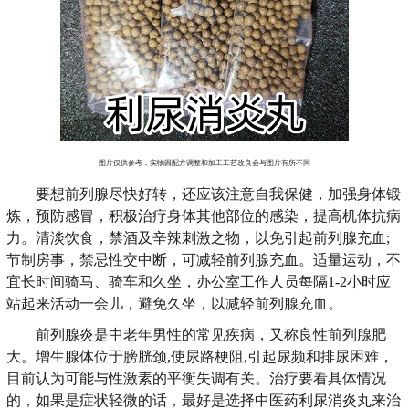
图片仅供参考，实物因配方调整和加工工艺改良会与图片有所不同
要想前列腺尽快好转，还应该注意自我保健，加强身体锻
炼，预防感冒，积极治疗身体其他部位的感染，提高机体抗病
力。清淡饮食，禁酒及辛辣刺激之物，以免引起前列腺充血;
节制房事，禁忌性交中断，可减轻前列腺充血。适量运动，不
宜长时间骑马、骑车和久坐，办公室工作人员每隔1-2小时应
站起来活动一会儿，避免久坐，以减轻前列腺充血。
前列腺炎是中老年男性的常见疾病，又称良性前列腺肥
大。增生腺体位于膀胱颈,使尿路梗阻,引起尿频和排尿困难，
目前认为可能与性激素的平衡失调有关。治疗要看具体情况
的，如果是症状轻微的话，最好是选择中医药利尿消炎丸来治