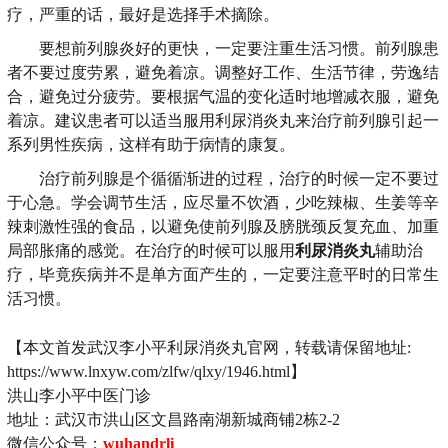
疗，严重的话，最好是选择手术摘除。
要想前列腺炎好的更快，一定要注重生活习惯。前列腺患
者不要过度劳累，避免着凉。调整好工作、生活节律，劳逸结
合，避免过分疲劳。要根据气温的变化适时地增减衣服，避免
着凉。建议患者可以适当服用利尿消炎丸来治疗前列腺引起一
系列男性疾病，这样有助于病情的康复。
治疗前列腺是个循循渐进的过程，治疗的时候一定不要过
于心急。学会调节生活，应尽量不饮酒，少吃辣椒、生姜等辛
辣刺激性强的食品，以避免使前列腺及膀胱颈反复充血、加重
局部胀痛的感觉。在治疗的时候可以服用
利尿消炎丸
辅助治
疗，毕竟疾病并不是单方面产生的，一定要注意平时的日常生
活习惯。
【本文首发武汉李小平利尿消炎丸官网，转载请保留地址:
https://www.lnxyw.com/zlfw/qlxy/1946.html】
洪山李小平中医门诊
地址：武汉市洪山区文昌路南湖新城商铺2栋2-2
微信公众号：
wuhandrli