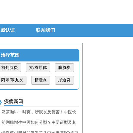
权威认证
联系我们
治疗范围
前列腺炎
支/衣原体
膀胱炎
附睾/睾丸炎
精囊炎
尿道炎
疾病新闻
奶茶咖啡一时爽，膀胱炎反复苦！中医饮
调理教你找回清爽！
前列腺增生中医如何分型？主要证型及其
断特征
慢性前列腺炎又复发了？中医推荐5个治疗