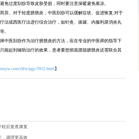
避免过度刮痧导致皮肤受损，同时要注意保暖避免着凉。
而异。对于轻度膀胱炎，中医刮痧可以缓解症状、促进恢复;对于
疗法或西医疗法进行综合治疗，如针灸、拔罐、内服利尿消炎丸
等。
择中医刮痧作为治疗膀胱炎的方法，应在专业的中医师的指导下
只能起到辅助治疗的效果，患者要想彻底摆脱膀胱炎还需联合其
.lnxyw.com/zlfw/pgy/3912.html
】
疗程后复查康复
牢，调理更高效