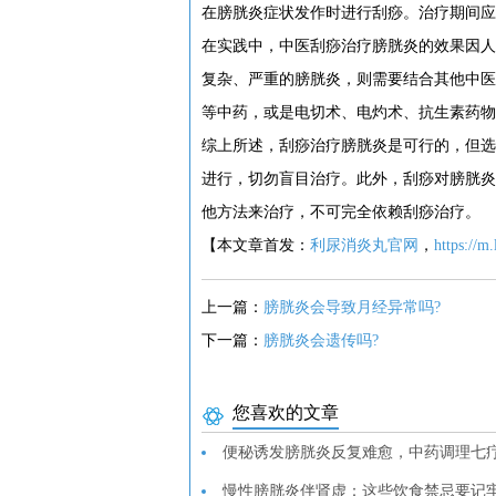
在膀胱炎症状发作时进行刮痧。治疗期间应
在实践中，中医刮痧治疗膀胱炎的效果因人
复杂、严重的膀胱炎，则需要结合其他中医
等中药，或是电切术、电灼术、抗生素药物
综上所述，刮痧治疗膀胱炎是可行的，但选
进行，切勿盲目治疗。此外，刮痧对膀胱炎
他方法来治疗，不可完全依赖刮痧治疗。
【本文章首发：
利尿消炎丸官网
，
https://m
上一篇：
膀胱炎会导致月经异常吗?
下一篇：
膀胱炎会遗传吗?
您喜欢的文章
便秘诱发膀胱炎反复难愈，中药调理七
慢性膀胱炎伴肾虚：这些饮食禁忌要记