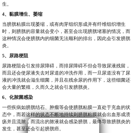
生。
4、黏膜增生、萎缩
当膀胱粘膜出现萎缩，或有肉芽组织形成并有纤维组织增生
时，则膀胱的容量就会变小，甚至会出现膀胱堵塞的情况，而
这种情况会使膀胱内的细菌无法顺利的排出，因此会引发膀胱
炎。
5、尿路梗阻
尿路梗阻会引发排尿障碍，而排尿障碍不但会导致尿液残留，
而且还会使尿液失去对尿道的冲洗作用，而一旦尿道没有了尿
液的冲洗就会滋生细菌，并且在残余尿的作用下，这些细菌还
会大量的繁殖，久而久之就会引发膀胱炎。
6、化脓菌感染
一些疾病如膀胱结石、肿瘤等会使膀胱粘膜一直处于充血的状
态中，而若这样的状态不断地持续则膀胱粘膜就会出血形成溃
疡并且流脓，而流出的脓液就会感染膀胱，最终导致膀胱炎的
发生，甚至还会引起膀胱癌。