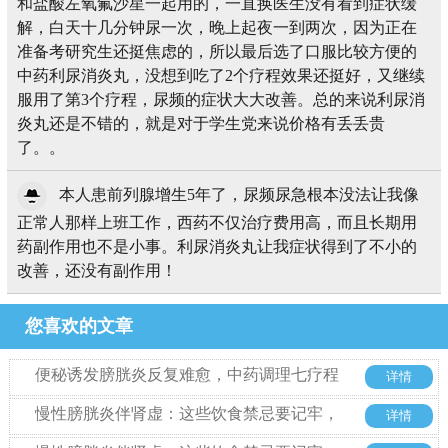
和盐酸左氧氟沙星一起用的，一直换医生没有看到症状缓
解，白天十几分钟尿一次，晚上起夜一到两次，因为正在
准备考研究生还挺焦虑的，所以最后选了口服比较方便的
中药利尿消炎丸，没想到吃了2个疗程效果还挺好，又继续
服用了第3个疗程，尿频的症状大大改善。总的来说利尿消
炎丸还是不错的，就是对于学生党来说价格有丢丢贵
了。。
本人患前列腺增生5年了，尿频尿急根本没法让我像
正常人那样上班工作，西药不仅治疗费用高，而且长期用
药副作用也不是小事。利尿消炎丸让我症状得到了不小的
改善，还没有副作用！
您喜欢的文章
便秘诱发膀胱炎反复难愈，中药调理七疗程
详情
后复查康复
慢性膀胱炎伴肾虚：这些饮食禁忌要记牢，
详情
调理更高效