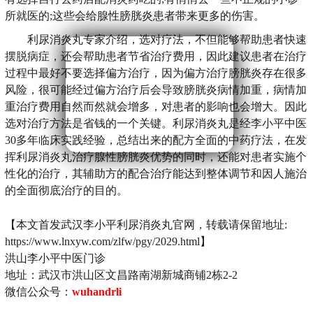
所就医的;这些会给腺性膀胱炎患者带来更多的伤害。
利尿消炎丸专家介绍，选对疗法，不但能够帮助患者快速
摆脱病症，还会帮助患者节省治疗费用，因此建议患者在治疗
过程中最好不要选择偏方治疗，因为偏方治疗膀胱炎存在很多
风险，很可能经过偏方治疗后会导致膀胱炎病情加重，病情加
重治疗费用自然而然就会增多，对患者的影响也会增大。因此
选对治疗方法是省钱的一个关键。利尿消炎丸是经李小平中医
30多年临床实践经验，总结出来的配方全面的中药疗法，在发
挥利尿消炎丸治疗腺性膀胱炎优势的同时，还能对患者实施个
性化的治疗，其辅助方的配合治疗能达到整体调节和因人施治
的全面彻底治疗的目的。
【本文首发武汉李小平利尿消炎丸官网，转载请保留地址:
https://www.lnxyw.com/zlfw/pgy/2029.html】
洪山李小平中医门诊
地址：武汉市洪山区文昌路南湖新城商铺2栋2-2
微信公众号：
wuhandrli