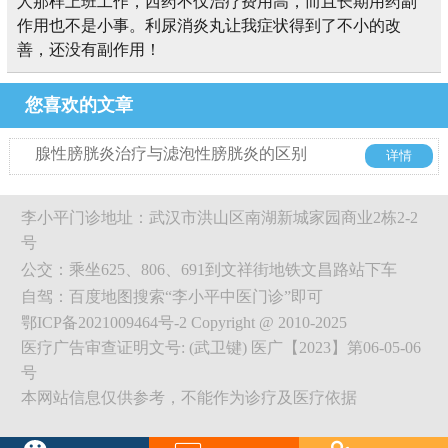
人那样上班工作，西药不仅治疗费用高，而且长期用药副
作用也不是小事。利尿消炎丸让我症状得到了不小的改
善，还没有副作用！
您喜欢的文章
腺性膀胱炎治疗与滤泡性膀胱炎的区别
详情
李小平门诊地址：武汉市洪山区南湖新城家园商业2栋2-2
号
公交：乘坐625、806、691到文祥街地铁文昌路站下车
自驾：百度地图搜索“李小平中医门诊”即可
鄂ICP备2021009464号-2 Copyright @ 2010-2025
医疗广告审查证明文号: (武卫键) 医广【2023】第06-05-06
号
本网站信息仅供参考，不能作为诊疗及医疗依据