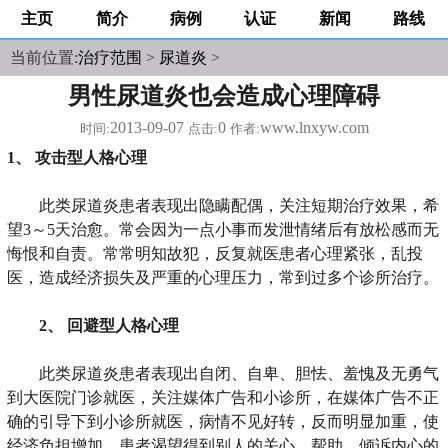
主页
简介
病例
认证
新闻
路线
当前位置:
治疗范围
>
尿道炎
>
男性尿道炎也会造成心理障碍
2013-09-07
0
www.lnxyw.com
时间:
点击:
作者:
1、 攻击型人格心理
此类尿道炎患者表现出隐瞒配偶，关注短期治疗效果，希
望3～5天治愈。常会因为一点小事而发泄情绪后有放松感而无
悔恨和自责。常常明知故犯，反复就医患者心理紧张，乱投
医，造成经济损失及严重的心理压力，常到过多个诊所治疗。
2、 回避型人格心理
此类尿道炎患者表现出自闭、自卑、胆怯、羞愧及无勇气
到大医院门诊就医，关注媒体广告和小诊所，在媒体广告不正
确的引导下到小诊所就医，病情不见好转，反而明显加重，使
经济负担增加。患者渴望得到别人的关心、帮助，倾诉内心的