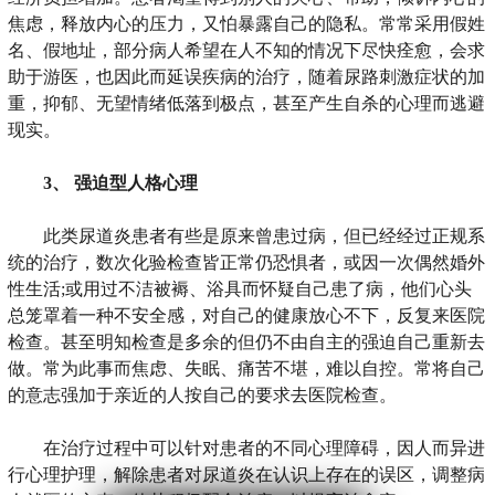
焦虑，释放内心的压力，又怕暴露自己的隐私。常常采用假姓
名、假地址，部分病人希望在人不知的情况下尽快痊愈，会求
助于游医，也因此而延误疾病的治疗，随着尿路刺激症状的加
重，抑郁、无望情绪低落到极点，甚至产生自杀的心理而逃避
现实。
3、 强迫型人格心理
此类尿道炎患者有些是原来曾患过病，但已经经过正规系
统的治疗，数次化验检查皆正常仍恐惧者，或因一次偶然婚外
性生活;或用过不洁被褥、浴具而怀疑自己患了病，他们心头
总笼罩着一种不安全感，对自己的健康放心不下，反复来医院
检查。甚至明知检查是多余的但仍不由自主的强迫自己重新去
做。常为此事而焦虑、失眠、痛苦不堪，难以自控。常将自己
的意志强加于亲近的人按自己的要求去医院检查。
在治疗过程中可以针对患者的不同心理障碍，因人而异进
行心理护理，解除患者对尿道炎在认识上存在的误区，调整病