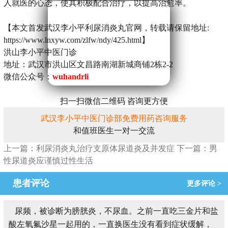
人就医的心态，使其积极配合治疗，以提高治愈率。
【本文首发武汉李小平利尿消炎丸官网，转载请保留地址:
https://www.lnxyw.com/zlfw/ndy/425.html】
洪山李小平中医门诊
地址：武汉市洪山区文昌路南湖新城商铺2栋2-2
微信公众号：
wuhandrli
扫一扫微信二维码 咨询更方便
武汉李小平中医门诊部免费用药咨询服务
和值班医生一对一交流
上一篇：利尿消炎丸治疗支原体尿道炎及并发症
下一篇：男
性尿道炎应谨慎过性生活
患者评论
更多评论 >
尿频，被诊断为膀胱炎，不尿血。之前一直吃三金片和盐
酸左氧氟沙星一起用的，一直换医生没有看到症状缓解，