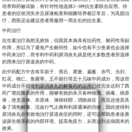
培养和药敏试验，有针对性地选择2~3种抗生素联合应用。待
患者的症状消失并且尿液检查和细菌培养都正常后，为巩固治
疗，西医还会建议患者再服用一周左右的抗生素。
中药治疗
抗生素治疗虽然见效快，但因其本身具有抗药性、耐药性等副
作用，所以为了避免产生耐药性，如今也有不少患者也会选择
中药来治疗，而专利中药利尿消炎丸就是绝大多数患者所选择
的用来治疗尿道炎的中药。
此中药配方中含有车前子、滑石、瞿麦、扁蓄、赤芍、当归、
红花、桃仁、鱼腥草、王不留行等五十几味中药成分，而这些
中药成分不但使利尿消炎丸的解毒药的运用已经完全达到了西
药广谱抗菌素的作用，能够有效的杀灭各种细菌、病毒、病原
体，使支原体、衣原体、淋病转阴，消除炎症，而且还使其具
备了清热解毒、活血行气止痛和利尿通淋的功效，因此使得利
尿消炎丸在有效地治疗尿道炎症的同时，还可以帮助患者改善
泌尿生殖系统的内部环境、提高免疫力，从而达到去病固本的
效果。