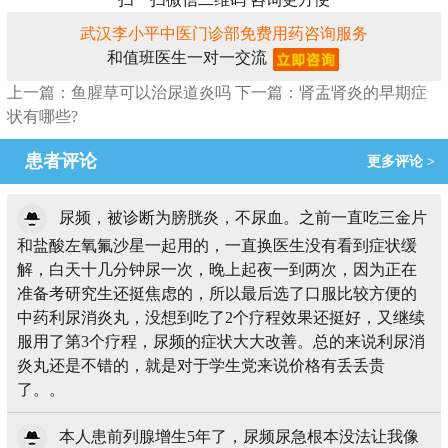
武汉李小平中医门诊部免费用药咨询服务
和值班医生一对一交流
上一篇：鱼腥草可以治尿道炎吗
下一篇：肾盂肾炎的早期症
状有哪些?
患者评论
更多评论 >
尿频，被诊断为膀胱炎，不尿血。之前一直吃三金片
和盐酸左氧氟沙星一起用的，一直换医生没有看到症状缓
解，白天十几分钟尿一次，晚上起夜一到两次，因为正在
准备考研究生还挺焦虑的，所以最后选了口服比较方便的
中药利尿消炎丸，没想到吃了2个疗程效果还挺好，又继续
服用了第3个疗程，尿频的症状大大改善。总的来说利尿消
炎丸还是不错的，就是对于学生党来说价格有丢丢贵
了。。
本人患前列腺增生5年了，尿频尿急根本没法让我像