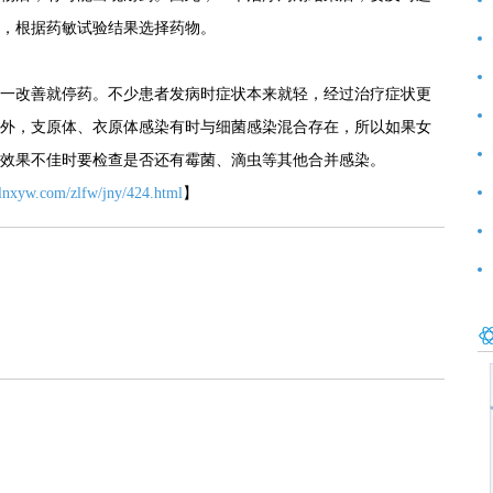
，根据药敏试验结果选择药物。
前
好
改善就停药。不少患者发病时症状本来就轻，经过治疗症状更
外，支原体、衣原体感染有时与细菌感染混合存在，所以如果女
效果不佳时要检查是否还有霉菌、滴虫等其他合并感染。
范
.lnxyw.com/zlfw/jny/424.html
】