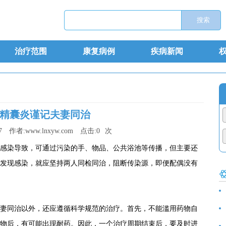
治疗范围
康复病例
疾病新闻
精囊炎谨记夫妻同治
7
作者:
www.lnxyw.com
点击:
0
次
感染导致，可通过污染的手、物品、公共浴池等传播，但主要还
发现感染，就应坚持两人同检同治，阻断传染源，即便配偶没有
食
同治以外，还应遵循科学规范的治疗。首先，不能滥用药物自
物后，有可能出现耐药。因此，一个治疗周期结束后，要及时进
诊