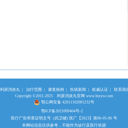
利尿消炎丸
|
治疗范围
|
康复病例
|
疾病新闻
|
权威认证
|
联系我
Copyright ©2011-2025 利尿消炎丸官网 www.lnxyw.com
鄂公网安备 42011102001232号
鄂ICP备2021009464号-2
医疗广告审查证明文号: (武卫键) 医广【2023】第06-05-06 号
本网站信息仅供参考，不能作为诊疗及医疗依据