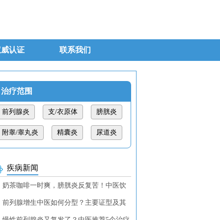
权威认证
联系我们
治疗范围
前列腺炎
支/衣原体
膀胱炎
附睾/睾丸炎
精囊炎
尿道炎
疾病新闻
奶茶咖啡一时爽，膀胱炎反复苦！中医饮
调理教你找回清爽！
前列腺增生中医如何分型？主要证型及其
断特征
慢性前列腺炎又复发了？中医推荐5个治疗