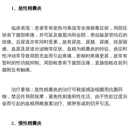
1、急性精囊炎
临床表现：患者常有发热与寒战等全身脓毒症状，局部症
状有下腹部疼痛，并可延及腹股沟和会阴，类似输尿管结石的
绞痛。后尿道亦常同时受累，故有尿急、尿频、尿痛、排尿困
难、血尿及尿道分泌物等症状。血精为精囊炎的特征。炎症时
性冲动常导致局部充血而引起疼痛，射精时疼痛更甚，故常有
暂时的性功能抑制。局部检查有下腹部压痛，直肠指检在前列
腺附近有触痛。
治疗要领：急性精囊炎的治疗可根据感染细菌用抗菌药
物，禁忌作局部按摩，避免性刺激和性生活。由于性欲过度兴
奋而引起的血精用雌激素治疗。脓肿形成则切开引流。
2、慢性精囊炎