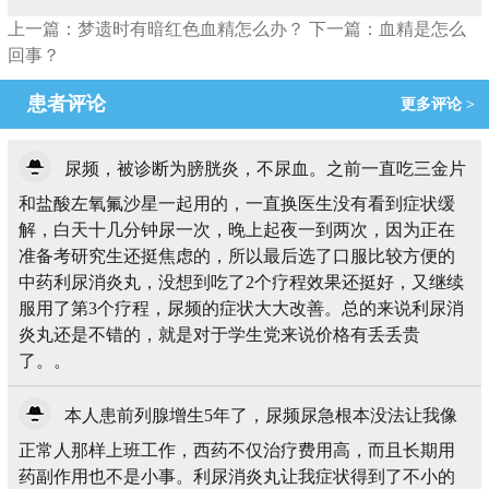
上一篇：梦遗时有暗红色血精怎么办？
下一篇：血精是怎么
回事？
患者评论
更多评论 >
尿频，被诊断为膀胱炎，不尿血。之前一直吃三金片
和盐酸左氧氟沙星一起用的，一直换医生没有看到症状缓
解，白天十几分钟尿一次，晚上起夜一到两次，因为正在
准备考研究生还挺焦虑的，所以最后选了口服比较方便的
中药利尿消炎丸，没想到吃了2个疗程效果还挺好，又继续
服用了第3个疗程，尿频的症状大大改善。总的来说利尿消
炎丸还是不错的，就是对于学生党来说价格有丢丢贵
了。。
本人患前列腺增生5年了，尿频尿急根本没法让我像
正常人那样上班工作，西药不仅治疗费用高，而且长期用
药副作用也不是小事。利尿消炎丸让我症状得到了不小的