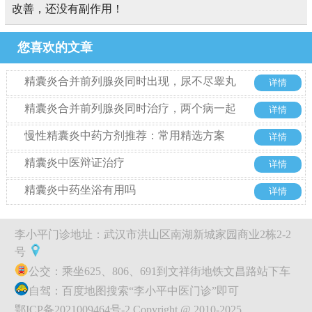
改善，还没有副作用！
您喜欢的文章
精囊炎合并前列腺炎同时出现，尿不尽睾丸
详情
胀痛到底该怎么办?
精囊炎合并前列腺炎同时治疗，两个病一起
详情
来从哪里入手
慢性精囊炎中药方剂推荐：常用精选方案
详情
精囊炎中医辩证治疗
详情
精囊炎中药坐浴有用吗
详情
李小平门诊地址：武汉市洪山区南湖新城家园商业2栋2-2
号
公交：乘坐625、806、691到文祥街地铁文昌路站下车
自驾：百度地图搜索“李小平中医门诊”即可
鄂ICP备2021009464号-2 Copyright @ 2010-2025