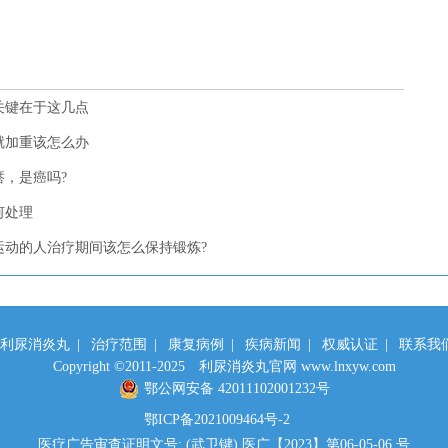
关键在于这几点
就加重该怎么办
，是癌吗?
何处理
运动的人治疗期间该怎么保持锻炼?
利尿消炎丸
|
治疗范围
|
康复病例
|
疾病新闻
|
权威认证
|
联系我
Copyright ©2011-2025 利尿消炎丸官网 www.lnxyw.com
鄂公网安备 42011102001232号
鄂ICP备2021009464号-2
医疗广告审查证明文号: (武卫键) 医广【2023】第06-05-06 号