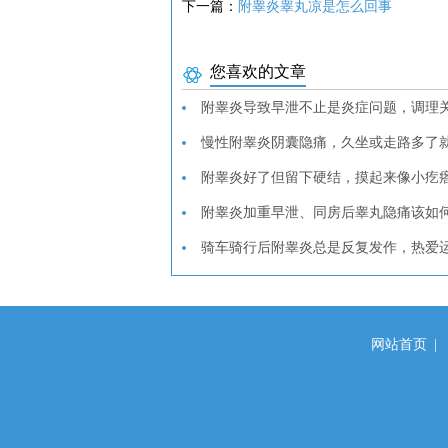
下一篇：
附睾炎睾丸凉是怎么回事
您喜欢的文章
附睾炎导致早泄不止是炎症问题，调理
慢性附睾炎阴囊隐痛，久坐或走路多了
附睾炎好了但留下硬结，摸起来像小疙瘩
附睾炎加重早泄、同房后睾丸隐痛该如
骑车骑行后附睾炎总是反复发作，热爱
网站首页
|