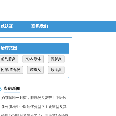
权威认证
联系我们
治疗范围
前列腺炎
支/衣原体
膀胱炎
附睾/睾丸炎
精囊炎
尿道炎
疾病新闻
奶茶咖啡一时爽，膀胱炎反复苦！中医饮
调理教你找回清爽！
前列腺增生中医如何分型？主要证型及其
断特征
慢性前列腺炎又复发了？中医推荐5个治疗