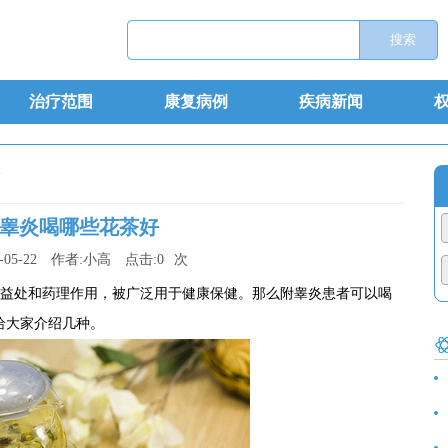
治疗范围
康复病例
疾病新闻
>
睾炎喝哪些花茶好
-05-22
作者:
小高
点击:
0
次
益处和药理作用，被广泛用于健康保健。那么附睾炎患者可以喝
给大家介绍几种。
食
诊