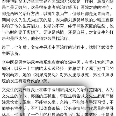
即使他到全国乃至全世界的医院治方法都是一样的，最后的结
果也是无效的，这是很多患者的治疗经历）医院对他的治疗，
都是西医的治疗方法，以抗生素为主，但最后都是无果而终。
期间令文先生尤为沮丧的是，因为前列腺炎导致的少精症直接
影响了他的生育能力，长期的不育，终于导致家庭的破裂，他
与当时的妻子离婚了。无论是感情，还是自尊，对文先生的打
击都是巨大的，他必须继续寻找治疗。
终于，七年后，文先生寻求中医治疗的过程中，找到了武汉李
中医诊所。
李中医是男性泌尿生殖系统炎症的资深中医，有着扎实的理论
知识，以及三十年的临床实践经验，并总结出了属于她自己的
专利药方。她的《利尿消炎丸》对男女泌尿系统、男性生殖系
统的炎症有着奇效的中药。
文先生的前列腺炎正在李中医利尿消炎丸的治疗范围内。因为
文先生的坠胀，疼痛的症状重，李医生特告诫文先生必须严格
注意饮食，卫生，不能够久坐，久站，不能够有手淫习惯，不
能够有性生活，不可以体育锻炼，没有事情的时候尽量的平卧
休息。他服用了一个月的利尿消炎丸后症状明显减轻，于是满