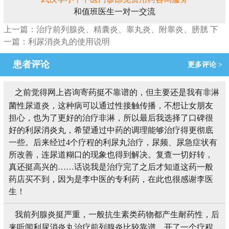
和值班医生一对一交流
上一篇：治疗前列腺炎、精囊炎、睾丸炎、附睾炎、膀胱
下
一篇：利尿消炎丸的使用说明
患者评论
更多评论 >
之前觉得网上咨询寄药挺不靠谱的，但主要还是我有非淋
菌性尿道炎，这种病可以通过性接触传播，不想让女朋友
担心，也为了更好的治疗非淋，所以最后我选择了口碑很
好的利尿消炎丸，希望通过中药的调理能够治疗得更彻底
一些。后来经过4个疗程的利尿丸治疗，尿频、尿急症状有
所改善，连尿道糊口的现象也得到解决。复查一切好转，
真还挺高兴的……话说我是治疗完了之后才知道这药一般
药店买不到，因为是李中医的专利药，在此也很感谢李医
生！
我前列腺炎挺严重，一般抗生素类药物都产生耐药性，后
来听闻利尿消炎丸治疗前列腺炎比较靠谱，开了一个疗程