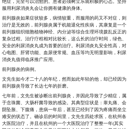
绝症，完全可以治愈的。患者必须树立乐观积极的心态。坚持
服用利尿消炎丸会让你拥有健康的身体。
前列腺炎如果症状较多，病情较重，而服用的药又不对症，则
治疗是无效的，前列腺炎属于机能退化性疾病，其康复是一个
前列腺组织细胞植物神经、内分泌等综合生理环境拨乱反正的
复杂过程。治疗疗程相对比较长，这么长的治疗时间，绿色、
安全的利尿消炎丸成为首要的治疗。利尿消炎丸安全性高，对
心电图、肝肾功能、血尿便常规、血压等均无明显影响，利尿
消炎丸值得临床推广应用。
前列腺炎的病例。
文先生如今才二十八的年纪，然而如此年轻的他，却已经因为
前列腺炎导致了长达七年的折磨。
七年前，文先生被诊断出前列腺炎，并因此导致了少精症，属
于念珠菌、大肠杆菌导致的感染。其典型症状是：睾丸痛、会
阴坠胀、下腹痛，患病一年后，甚至已经到了因为疼痛而坐立
难安的状态了。确诊后的时间里，文先生四处求医，在杭州各
大医院治疗，并且在杭州的一个大医院治疗了整整一年(其实