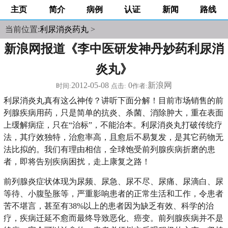
主页
简介
病例
认证
新闻
路线
当前位置:
利尿消炎药丸
>
新浪网报道《李中医研发神丹妙药利尿消
炎丸》
2012-05-08
0
新浪网
时间:
点击:
作者:
利尿消炎丸真有这么神传？讲听下面分解！目前市场销售的前
列腺疾病用药，只是简单的抗炎、杀菌、消除肿大，重在表面
上缓解病症，只在“治标”，不能治本。利尿消炎丸打破传统疗
法，其疗效独特，治愈率高，且愈后不易复发，是其它药物无
法比拟的。我们有理由相信，全球饱受前列腺疾病折磨的患
者，即将告别疾病困扰，走上康复之路！
前列腺炎症状体现为尿频、尿急、尿不尽、尿痛、尿滴白、尿
等待、小腹坠胀等，严重影响患者的正常生活和工作，令患者
苦不堪言，甚至有38%以上的患者因为缺乏有效、科学的治
疗，疾病迁延不愈而最终导致恶化、癌变。前列腺疾病并不是