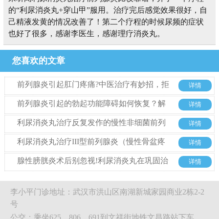
的“利尿消炎丸+穿山甲”服用。治疗完后感觉效果很好，自
己精液发黄的情况改善了！第二个疗程的时候尿频的症状
也好了很多，感谢李医生，感谢理疗消炎丸。
您喜欢的文章
前列腺炎引起肛门疼痛?中医治疗有妙招，拒
详情
绝西药也能好
前列腺炎引起的勃起功能障碍如何恢复？解
详情
析中药利尿消炎丸的治疗优势
利尿消炎丸治疗反复发作的慢性非细菌前列
详情
腺炎的优势
利尿消炎丸治疗III型前列腺炎（慢性骨盆疼
详情
痛综合征）整体方案探析
腺性膀胱炎术后别忽视!利尿消炎丸在巩固治
详情
疗中的关键作用
李小平门诊地址：武汉市洪山区南湖新城家园商业2栋2-2
号
公交：乘坐625、806、691到文祥街地铁文昌路站下车