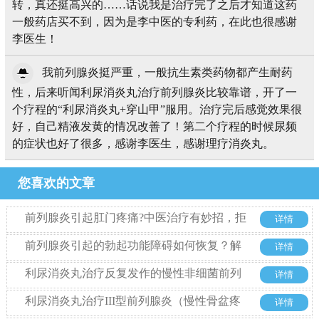
转，真还挺高兴的……话说我是治疗完了之后才知道这药
一般药店买不到，因为是李中医的专利药，在此也很感谢
李医生！
我前列腺炎挺严重，一般抗生素类药物都产生耐药
性，后来听闻利尿消炎丸治疗前列腺炎比较靠谱，开了一
个疗程的“利尿消炎丸+穿山甲”服用。治疗完后感觉效果很
好，自己精液发黄的情况改善了！第二个疗程的时候尿频
的症状也好了很多，感谢李医生，感谢理疗消炎丸。
您喜欢的文章
前列腺炎引起肛门疼痛?中医治疗有妙招，拒
详情
绝西药也能好
前列腺炎引起的勃起功能障碍如何恢复？解
详情
析中药利尿消炎丸的治疗优势
利尿消炎丸治疗反复发作的慢性非细菌前列
详情
腺炎的优势
利尿消炎丸治疗III型前列腺炎（慢性骨盆疼
详情