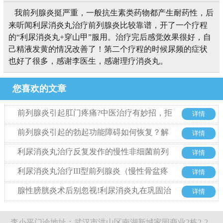
我前列腺炎挺严重，一般抗生素类药物都产生耐药性，后
来听闻利尿消炎丸治疗前列腺炎比较靠谱，开了一个疗程
的“利尿消炎丸+穿山甲”服用。治疗完后感觉效果很好，自
己精液发黄的情况改善了！第二个疗程的时候尿频的症状
也好了很多，感谢李医生，感谢理疗消炎丸。
您喜欢的文章
前列腺炎引起肛门疼痛?中医治疗有妙招，拒
详情
绝西药也能好
前列腺炎引起的勃起功能障碍如何恢复？解
详情
析中药利尿消炎丸的治疗优势
利尿消炎丸治疗反复发作的慢性非细菌前列
详情
腺炎的优势
利尿消炎丸治疗III型前列腺炎（慢性骨盆疼
详情
痛综合征）整体方案探析
腺性膀胱炎术后别忽视!利尿消炎丸在巩固治
详情
疗中的关键作用
李小平门诊地址：武汉市洪山区南湖新城家园商业2栋2-2