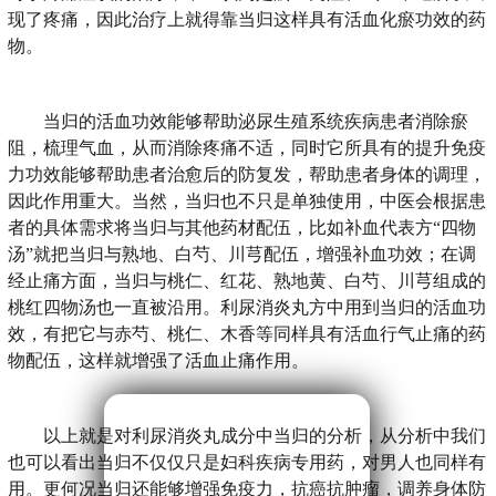
现了疼痛，因此治疗上就得靠当归这样具有活血化瘀功效的药
物。
当归的活血功效能够帮助泌尿生殖系统疾病患者消除瘀
阻，梳理气血，从而消除疼痛不适，同时它所具有的提升免疫
力功效能够帮助患者治愈后的防复发，帮助患者身体的调理，
因此作用重大。当然，当归也不只是单独使用，中医会根据患
者的具体需求将当归与其他药材配伍，比如补血代表方“四物
汤”就把当归与熟地、白芍、川芎配伍，增强补血功效；在调
经止痛方面，当归与桃仁、红花、熟地黄、白芍、川芎组成的
桃红四物汤也一直被沿用。利尿消炎丸方中用到当归的活血功
效，有把它与赤芍、桃仁、木香等同样具有活血行气止痛的药
物配伍，这样就增强了活血止痛作用。
以上就是对利尿消炎丸成分中当归的分析，从分析中我们
也可以看出当归不仅仅只是妇科疾病专用药，对男人也同样有
用。更何况当归还能够增强免疫力，抗癌抗肿瘤，调养身体防