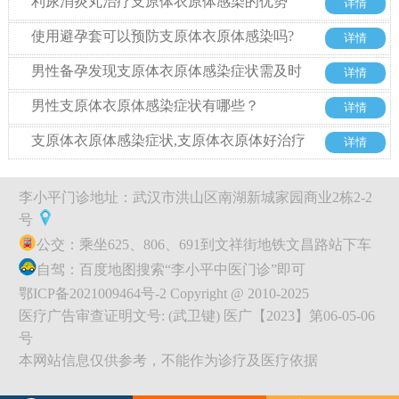
利尿消炎丸治疗支原体衣原体感染的优势
详情
使用避孕套可以预防支原体衣原体感染吗?
详情
男性备孕发现支原体衣原体感染症状需及时
详情
治疗
男性支原体衣原体感染症状有哪些？
详情
支原体衣原体感染症状,支原体衣原体好治疗
详情
吗
李小平门诊地址：武汉市洪山区南湖新城家园商业2栋2-2
号
公交：乘坐625、806、691到文祥街地铁文昌路站下车
自驾：百度地图搜索“李小平中医门诊”即可
鄂ICP备2021009464号-2 Copyright @ 2010-2025
医疗广告审查证明文号: (武卫键) 医广【2023】第06-05-06
号
本网站信息仅供参考，不能作为诊疗及医疗依据