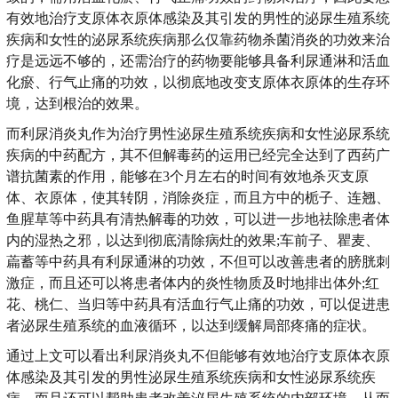
有效地治疗支原体衣原体感染及其引发的男性的泌尿生殖系统
疾病和女性的泌尿系统疾病那么仅靠药物杀菌消炎的功效来治
疗是远远不够的，还需治疗的药物要能够具备利尿通淋和活血
化瘀、行气止痛的功效，以彻底地改变支原体衣原体的生存环
境，达到根治的效果。
而利尿消炎丸作为治疗男性泌尿生殖系统疾病和女性泌尿系统
疾病的中药配方，其不但解毒药的运用已经完全达到了西药广
谱抗菌素的作用，能够在3个月左右的时间有效地杀灭支原
体、衣原体，使其转阴，消除炎症，而且方中的栀子、连翘、
鱼腥草等中药具有清热解毒的功效，可以进一步地祛除患者体
内的湿热之邪，以达到彻底清除病灶的效果;车前子、瞿麦、
萹蓄等中药具有利尿通淋的功效，不但可以改善患者的膀胱刺
激症，而且还可以将患者体内的炎性物质及时地排出体外;红
花、桃仁、当归等中药具有活血行气止痛的功效，可以促进患
者泌尿生殖系统的血液循环，以达到缓解局部疼痛的症状。
通过上文可以看出利尿消炎丸不但能够有效地治疗支原体衣原
体感染及其引发的男性泌尿生殖系统疾病和女性泌尿系统疾