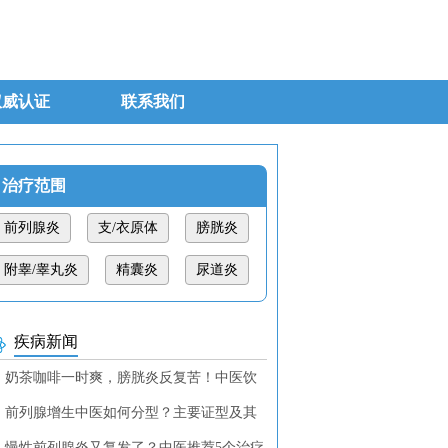
权威认证
联系我们
治疗范围
前列腺炎
支/衣原体
膀胱炎
附睾/睾丸炎
精囊炎
尿道炎
疾病新闻
奶茶咖啡一时爽，膀胱炎反复苦！中医饮
调理教你找回清爽！
前列腺增生中医如何分型？主要证型及其
断特征
慢性前列腺炎又复发了？中医推荐5个治疗