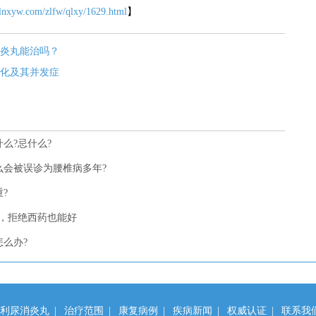
.lnxyw.com/zlfw/qlxy/1629.html
】
炎丸能治吗？
化及其并发症
么?忌什么?
会被误诊为腰椎病多年?
?
，拒绝西药也能好
么办?
利尿消炎丸
|
治疗范围
|
康复病例
|
疾病新闻
|
权威认证
|
联系我