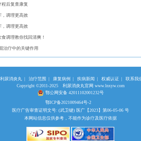
疗程后复查康复
牢，调理更高效
牢，调理更高效
饮食调理教你找回清爽！
固治疗中的关键作用
利尿消炎丸
|
治疗范围
|
康复病例
|
疾病新闻
|
权威认证
|
联系我
Copyright ©2011-2025 利尿消炎丸官网 www.lnxyw.com
鄂公网安备 42011102001232号
鄂ICP备2021009464号-2
医疗广告审查证明文号: (武卫键) 医广【2023】第06-05-06 号
本网站信息仅供参考，不能作为诊疗及医疗依据