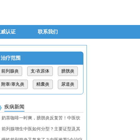
权威认证
联系我们
治疗范围
前列腺炎
支/衣原体
膀胱炎
附睾/睾丸炎
精囊炎
尿道炎
疾病新闻
奶茶咖啡一时爽，膀胱炎反复苦！中医饮
调理教你找回清爽！
前列腺增生中医如何分型？主要证型及其
断特征
慢性前列腺炎又复发了？中医推荐5个治疗