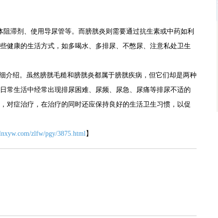
体阻滞剂、使用导尿管等。而膀胱炎则需要通过抗生素或中药如利
些健康的生活方式，如多喝水、多排尿、不憋尿、注意私处卫生
详细介绍。虽然膀胱毛糙和膀胱炎都属于膀胱疾病，但它们却是两种
日常生活中经常出现排尿困难、尿频、尿急、尿痛等排尿不适的
，对症治疗，在治疗的同时还应保持良好的生活卫生习惯，以促
.lnxyw.com/zlfw/pgy/3875.html
】