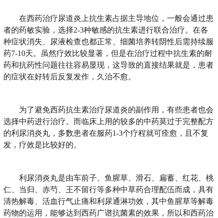
在西药治疗尿道炎上抗生素占据主导地位，一般会通过患
者的药敏实验，选择2-3种敏感的抗生素进行联合治疗。在各
种症状消失、尿液检查也都正常、细菌培养转阴性后需持续服
药7-10天。虽然疗效比较显著，但是在治疗过程中抗生素的耐
药和抗药性问题往往容易显现，这导致的直接结果就是，患者
的症状在好转后反复发作，久治不愈。
为了避免西药抗生素治疗尿道炎的副作用，有些患者也会
选择中药进行治疗。而临床上用的较多的中药莫过于完整配方
的利尿消炎丸，多数患者在服药1-3个疗程就可痊愈，且不复
发，疗效是比较好的。
利尿消炎丸是由车前子、鱼腥草、滑石、扁蓄、红花、桃
仁、当归、赤芍、王不留行等多种中草药合理配伍而成，具有
清热解毒、活血行气止痛和利尿通淋功效，其中鱼腥草等解毒
药物的运用，能够达到西药广谱抗菌素的效果，所以和西药治