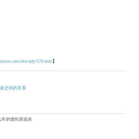
.lnxyw.com/zlfw/ndy/570.html
】
炎之间的关系
几年的慢性尿道炎