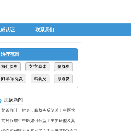
权威认证
联系我们
治疗范围
前列腺炎
支/衣原体
膀胱炎
附睾/睾丸炎
精囊炎
尿道炎
疾病新闻
奶茶咖啡一时爽，膀胱炎反复苦！中医饮
调理教你找回清爽！
前列腺增生中医如何分型？主要证型及其
断特征
慢性前列腺炎又复发了？中医推荐5个治疗