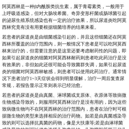
阿莫西林是一种β内酰胺类抗生素，属于青霉素类，一般用于
上呼吸道感染，但对大肠埃希菌、奇异变形杆菌或肠球菌引起
的泌尿生殖系统感染也有一定的治疗效果，所以尿道炎吃阿莫
西林究竟有没有用要根据细菌培养的结果来看。
若患者的尿道炎是由细菌感染引起的，并且这些细菌还在阿莫
西林所覆盖的治疗范围内，则一般情况下患者是可以吃阿莫西
林来治疗的，但需要注意的是这里还要考虑耐药性的问题，即
如果引起尿道炎的细菌对阿莫西林耐药则患者吃此药治疗是没
有效果的，非但如此还很可能会导致菌群失调，如果引起尿道
炎的细菌对阿莫西林敏感，则患者可以使用此药治疗。通常情
况下患者治疗1~3天症状会得到明显缓解，治疗一周后复查尿
常规，若报告显示正常则表示已经治愈。
若患者的尿道炎是由真菌、淋球菌或支原体、衣原体等致病微
生物感染导致的，则服用阿莫西林治疗是没有用的，因为这些
致病微生物均不在阿莫西林的治疗范围内，患者在治疗时可根
据微生物的类型来选择相应的治疗药物。如若是由真菌感染导
致的则可以选择抗真菌的药物，像是大扶康等;若是由淋球菌