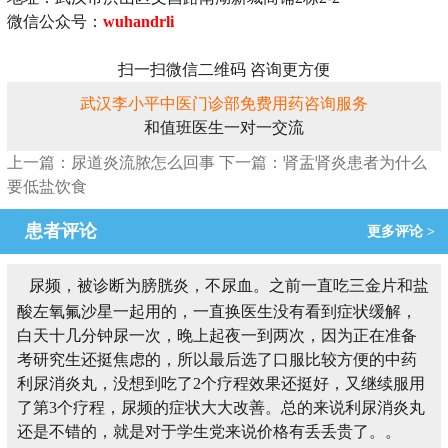
微信公众号：
wuhandrli
扫一扫微信二维码 咨询更方便
武汉李小平中医门诊部免费用药咨询服务
和值班医生一对一交流
上一篇：尿道炎流脓怎么回事
下一篇：肾盂肾炎患者为什么
要低盐饮食
患者评论
更多评论 >
尿频，被诊断为膀胱炎，不尿血。之前一直吃三金片和盐
酸左氧氟沙星一起用的，一直换医生没有看到症状缓解，
白天十几分钟尿一次，晚上起夜一到两次，因为正在准备
考研究生还挺焦虑的，所以最后选了口服比较方便的中药
利尿消炎丸，没想到吃了2个疗程效果还挺好，又继续服用
了第3个疗程，尿频的症状大大改善。总的来说利尿消炎丸
还是不错的，就是对于学生党来说价格有丢丢贵了。。