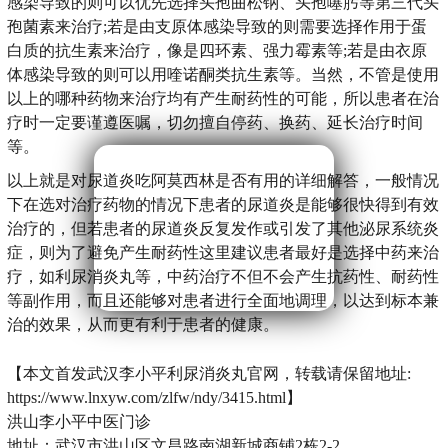
感染导致的则可以优先选择头孢曲松钠、头孢噻肟等第三代头
孢菌素来治疗;若是由支原体感染导致的则需要选择作用于蛋
白质的抗生素来治疗，像是四环素、强力霉素等;若是由衣原
体感染导致的则可以用喹诺酮类抗生素等。当然，不管是使用
以上的哪种药物来治疗均有产生耐药性的可能，所以患者在治
疗时一定要谨遵医嘱，切勿擅自停药、换药、延长治疗时间
等。
以上就是对尿道炎吃阿莫西林是否有用的详细解答，一般情况
下在选对治疗药物的情况下患者的尿道炎是能够很快得到有效
治疗的，但若患者的尿道炎反复发作或引发了其他泌尿系统炎
症，则为了避免产生耐药性这里建议患者最好是选择中药来治
疗，如利尿消炎丸等，中药治疗不但不会产生抗药性、耐药性
等副作用，而且还能够对患者进行全面地调理，以达到标本兼
治的效果，从而更有利于患者的健康。
【本文首发武汉李小平利尿消炎丸官网，转载请保留地址:
https://www.lnxyw.com/zlfw/ndy/3415.html】
洪山李小平中医门诊
地址：武汉市洪山区文昌路南湖新城商铺2栋2-2