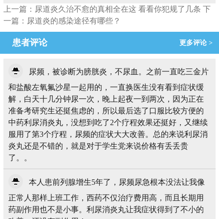
上一篇：尿道炎久治不愈的真相全在这 看看你犯规了几条
下
一篇：尿道炎的感染途径有哪些？
患者评论
更多评论 >
尿频，被诊断为膀胱炎，不尿血。之前一直吃三金片
和盐酸左氧氟沙星一起用的，一直换医生没有看到症状缓
解，白天十几分钟尿一次，晚上起夜一到两次，因为正在
准备考研究生还挺焦虑的，所以最后选了口服比较方便的
中药利尿消炎丸，没想到吃了2个疗程效果还挺好，又继续
服用了第3个疗程，尿频的症状大大改善。总的来说利尿消
炎丸还是不错的，就是对于学生党来说价格有丢丢贵
了。。
本人患前列腺增生5年了，尿频尿急根本没法让我像
正常人那样上班工作，西药不仅治疗费用高，而且长期用
药副作用也不是小事。利尿消炎丸让我症状得到了不小的