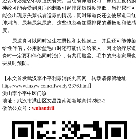
还要考虑是否和尿道炎有关。当患有尿道炎时，尿路上皮粘膜
神经可能会受到炎症的刺激引起排尿敏感度降低，当排尿时可
能会出现尿失禁或者遗尿的情况，同时尿道炎还会使尿道口红
肿刺痛、尿频尿急尿痛、这些也都会加重排尿的通畅度和敏感
度。
尿道炎可以同时发生在男性和女性身上，并且还可能传染
给性伴侣，公用脸盆毛巾时还可能传染给家人，因此治疗尿道
炎时一定要和伴侣同时治疗，有共用脸盆、毛巾的患者家属也
要及时预防。
【本文首发武汉李小平利尿消炎丸官网，转载请保留地址:
https://www.lnxyw.com/zlfw/ndy/2376.html】
洪山李小平中医门诊
地址：武汉市洪山区文昌路南湖新城商铺2栋2-2
微信公众号：
wuhandrli