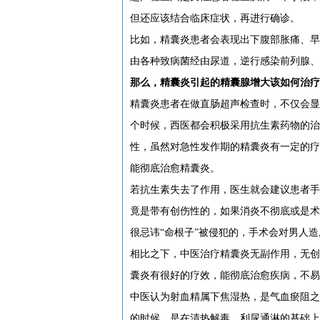
但还应该结合临床症状，再进行确诊。
比如，精囊炎患者会表现出下腹部胀痛、早
由各种致病菌经由尿道，逆行感染前列腺、
那么，精囊炎引起的精囊腺增大该如何治疗
精囊炎患者在做直肠超声检查时，不仅会显
个时候，西医都会积极采用抗生素药物的治
性，虽然对急性发作期的精囊炎有一定的疗
能彻底治愈精囊炎。
若抗生素失去了作用，医生就会建议患者手
竟是带有创伤性的，如果消炎不彻底或是术
很忌讳“命根子”被侵犯的，手术会对男人
相比之下，中医治疗精囊炎无副作用，无创
囊炎有很好的疗效，能彻底治愈疾病，不易
中医认为射血精属下焦湿热，是气血瘀阻之
的时候，是在清热解毒、利尿通淋的基础上