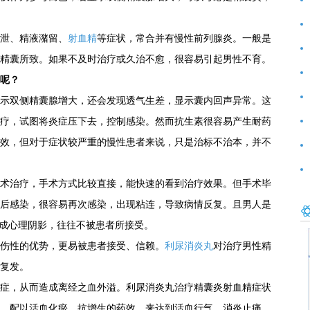
前
泄、精液潴留、
射血精
等症状，常合并有慢性前列腺炎。一般是
好
精囊所致。如果不及时治疗或久治不愈，很容易引起男性不育。
呢？
示双侧精囊腺增大，还会发现透气生差，显示囊内回声异常。这
范
疗，试图将炎症压下去，控制感染。然而抗生素很容易产生耐药
效，但对于症状较严重的慢性患者来说，只是治标不治本，并不
术治疗，手术方式比较直接，能快速的看到治疗效果。但手术毕
后感染，很容易再次感染，出现粘连，导致病情反复。且男人是
造成心理阴影，往往不被患者所接受。
伤性的优势，更易被患者接受、信赖。
利尿消炎丸
对治疗男性精
复发。
症，从而造成离经之血外溢。利尿消炎丸治疗精囊炎射血精症状
，配以活血化瘀、抗增生的药效，来达到活血行气、消炎止痛、