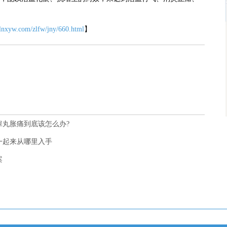
.lnxyw.com/zlfw/jny/660.html
】
丸胀痛到底该怎么办?
一起来从哪里入手
案