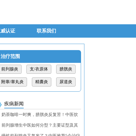
权威认证
联系我们
治疗范围
前列腺炎
支/衣原体
膀胱炎
附睾/睾丸炎
精囊炎
尿道炎
疾病新闻
奶茶咖啡一时爽，膀胱炎反复苦！中医饮
调理教你找回清爽！
前列腺增生中医如何分型？主要证型及其
断特征
慢性前列腺炎又复发了？中医推荐5个治疗