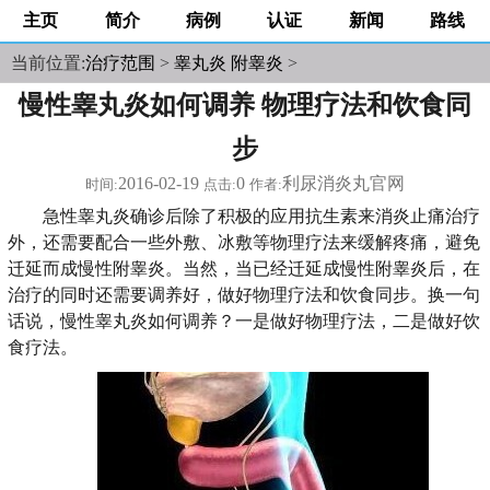
主页
简介
病例
认证
新闻
路线
当前位置:
治疗范围
>
睾丸炎 附睾炎
>
慢性睾丸炎如何调养 物理疗法和饮食同
步
2016-02-19
0
利尿消炎丸官网
时间:
点击:
作者:
急性睾丸炎确诊后除了积极的应用抗生素来消炎止痛治疗
外，还需要配合一些外敷、冰敷等物理疗法来缓解疼痛，避免
迁延而成慢性附睾炎。当然，当已经迁延成慢性附睾炎后，在
治疗的同时还需要调养好，做好物理疗法和饮食同步。换一句
话说，慢性睾丸炎如何调养？一是做好物理疗法，二是做好饮
食疗法。