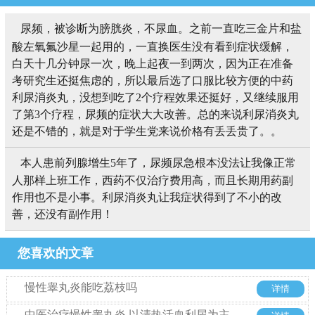
尿频，被诊断为膀胱炎，不尿血。之前一直吃三金片和盐
酸左氧氟沙星一起用的，一直换医生没有看到症状缓解，
白天十几分钟尿一次，晚上起夜一到两次，因为正在准备
考研究生还挺焦虑的，所以最后选了口服比较方便的中药
利尿消炎丸，没想到吃了2个疗程效果还挺好，又继续服用
了第3个疗程，尿频的症状大大改善。总的来说利尿消炎丸
还是不错的，就是对于学生党来说价格有丢丢贵了。。
本人患前列腺增生5年了，尿频尿急根本没法让我像正常
人那样上班工作，西药不仅治疗费用高，而且长期用药副
作用也不是小事。利尿消炎丸让我症状得到了不小的改
善，还没有副作用！
您喜欢的文章
慢性睾丸炎能吃荔枝吗
详情
中医治疗慢性睾丸炎 以清热活血利尿为主