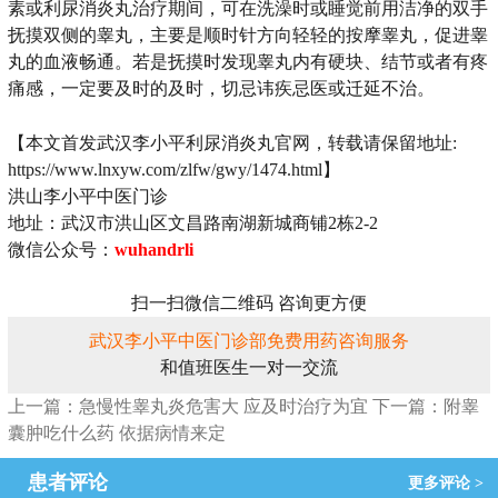
素或利尿消炎丸治疗期间，可在洗澡时或睡觉前用洁净的双手
抚摸双侧的睾丸，主要是顺时针方向轻轻的按摩睾丸，促进睾
丸的血液畅通。若是抚摸时发现睾丸内有硬块、结节或者有疼
痛感，一定要及时的及时，切忌讳疾忌医或迁延不治。
【本文首发武汉李小平利尿消炎丸官网，转载请保留地址:
https://www.lnxyw.com/zlfw/gwy/1474.html】
洪山李小平中医门诊
地址：武汉市洪山区文昌路南湖新城商铺2栋2-2
微信公众号：
wuhandrli
扫一扫微信二维码 咨询更方便
武汉李小平中医门诊部免费用药咨询服务
和值班医生一对一交流
上一篇：急慢性睾丸炎危害大 应及时治疗为宜
下一篇：附睾
囊肿吃什么药 依据病情来定
患者评论
更多评论 >