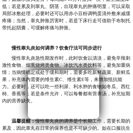
低；若是累及到睾丸、阴茎，出现睾丸的肿痛明显，可以采取
局部冰敷处理，必要时还可以用赤小豆粉调鸭蛋清外敷来减缓
疼痛；当然，睾丸肿胀厉害时，若是下床行走可借助于布制托
带托起阴囊，可缓解疼痛与肿胀。
慢性睾丸炎如何调养？饮食疗法可同步进行
慢性睾丸炎急性期发作时，此时饮食以清淡，避免辛辣刺
激性食物、烟熏烧烤类食物、冰饮汽水类饮料等，避免加重病
情；当病情稳定或处于缓和期时，需要多吃新鲜蔬菜、新鲜瓜
果，补充体内需要的维生素C、维生素E等，来增加抵抗能
力。必要时，还可以吃一些利尿、利水肿的食物如冬瓜、西红
柿、香蕉等；若是条件允许，可以每餐都有营养汤，补充短期
内的营养缺失。
温馨提醒：
慢性睾丸炎的调养是个长期工作，需要长期的
累及，因此睾丸在日常的保养也是不可缺少的。如在口服抗生