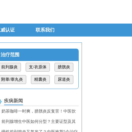
权威认证
联系我们
治疗范围
前列腺炎
支/衣原体
膀胱炎
附睾/睾丸炎
精囊炎
尿道炎
疾病新闻
奶茶咖啡一时爽，膀胱炎反复苦！中医饮
调理教你找回清爽！
前列腺增生中医如何分型？主要证型及其
断特征
慢性前列腺炎又复发了？中医推荐5个治疗