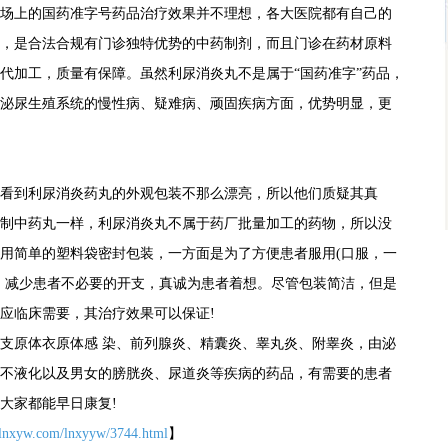
场上的国药准字号药品治疗效果并不理想，各大医院都有自己的
，是合法合规有门诊独特优势的中药制剂，而且门诊在药材原料
代加工，质量有保障。虽然利尿消炎丸不是属于“国药准字”药品，
泌尿生殖系统的慢性病、疑难病、顽固疾病方面，优势明显，更
看到利尿消炎药丸的外观包装不那么漂亮，所以他们质疑其真
制中药丸一样，利尿消炎丸不属于药厂批量加工的药物，所以没
用简单的塑料袋密封包装，一方面是为了方便患者服用(口服，一
，减少患者不必要的开支，真诚为患者着想。尽管包装简洁，但是
应临床需要，其治疗效果可以保证!
支原体衣原体感 染、前列腺炎、精囊炎、睾丸炎、附睾炎，由泌
不液化以及男女的膀胱炎、尿道炎等疾病的药品，有需要的患者
大家都能早日康复!
.lnxyw.com/lnxyyw/3744.html
】