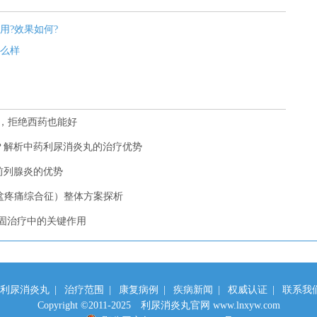
用?效果如何?
么样
，拒绝西药也能好
？解析中药利尿消炎丸的治疗优势
前列腺炎的优势
骨盆疼痛综合征）整体方案探析
固治疗中的关键作用
利尿消炎丸
|
治疗范围
|
康复病例
|
疾病新闻
|
权威认证
|
联系我
Copyright ©2011-2025 利尿消炎丸官网 www.lnxyw.com