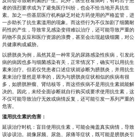
反而会导致耐药菌的产生。此外，医生在看病时，有时出于患
者的强烈要求或为了避免医疗纠纷，也会不恰当地开具抗生
素。加之一些基层医疗机构缺乏对处方药使用的严格监管，进
一步助长了抗生素滥用的现象。而这些行为不仅加剧了细菌耐
药性的产生，导致常见感染变得难以治疗，还可能导致严重的
药物不良反应和医疗资源的浪费，甚至会出现超级细菌，对公
共健康构成威胁。
以膀胱炎为例，虽然其是一种常见的尿路感染性疾病，引发此
病的病因也多与细菌感染有关，正常情况下，确实可以用抗生
素来治疗。但若仅凭患者口述症状就诊断为膀胱炎，并用抗生
素来治疗显然是草率的，因为与膀胱炎症状相似的疾病有很
多，如膀胱肿瘤、肾结核等，而这些疾病不是用抗生素就能解
决的。因此，未经全面诊断就自行购买或要求使用抗生素，这
不仅可能导致治疗无效或病情反复，还可能引发一系列严重的
危害。
滥用抗生素的危害：
延误治疗时机：盲目使用抗生素，可能会掩盖真实病情，导致
误诊误治。就像尿频、尿急、尿痛等症状，既可能是膀胱炎引