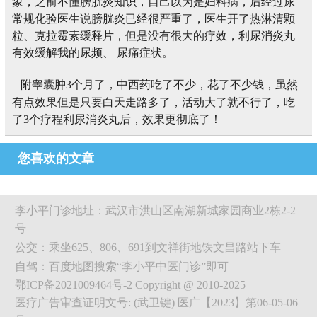
象，之前不懂膀胱炎知识，自己以为是妇科病，后经过尿
常规化验医生说膀胱炎已经很严重了，医生开了热淋清颗
粒、克拉霉素缓释片，但是没有很大的疗效，利尿消炎丸
有效缓解我的尿频、 尿痛症状。
附睾囊肿3个月了，中西药吃了不少，花了不少钱，虽然
有点效果但是只要白天走路多了，活动大了就不行了，吃
了3个疗程利尿消炎丸后，效果更彻底了！
您喜欢的文章
李小平门诊地址：武汉市洪山区南湖新城家园商业2栋2-2
号
公交：乘坐625、806、691到文祥街地铁文昌路站下车
自驾：百度地图搜索“李小平中医门诊”即可
鄂ICP备2021009464号-2 Copyright @ 2010-2025
医疗广告审查证明文号: (武卫键) 医广【2023】第06-05-06