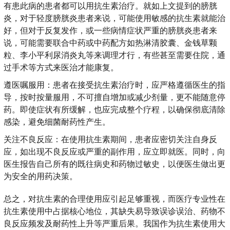
有患此病的患者都可以用抗生素治疗。就如上文提到的膀胱
炎，对于轻度膀胱炎患者来说，可能使用敏感的抗生素就能治
好，但对于反复发作，或一些病情症状严重的膀胱炎患者来
说，可能需要联合中药或中药配方如热淋清胶囊、金钱草颗
粒、李小平利尿消炎丸等来调理才行，有些甚至需要住院，通
过手术等方式来医治才能康复。
遵医嘱服用：患者在接受抗生素治疗时，应严格遵循医生的指
导，按时按量服用，不可擅自增加或减少剂量，更不能随意停
药。即使症状有所缓解，也应完成整个疗程，以确保彻底清除
感染，避免细菌耐药性产生。
关注不良反应：在使用抗生素期间，患者应密切关注自身反
应，如出现不良反应或严重的副作用，应立即就医。同时，向
医生报告自己所有的既往病史和药物过敏史，以便医生做出更
为安全的用药决策。
总之，对抗生素的合理使用应引起足够重视，而医疗专业性在
抗生素使用中占据核心地位，其缺失易导致误诊误治、药物不
良反应频发及耐药性上升等严重后果。我国作为抗生素使用大