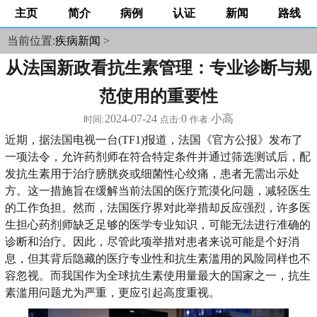
主页
简介
病例
认证
新闻
路线
当前位置:
疾病新闻
>
从法国新政看抗生素管理：专业诊断与规
范使用的重要性
2024-07-24
0
小高
时间:
点击:
作者:
近期，据法国电视一台(TF1)报道，法国《官方公报》发布了
一项法令，允许药剂师在符合特定条件并通过筛选测试后，配
发抗生素用于治疗膀胱炎或细菌性心绞痛，患者无需出示处
方。这一措施旨在缓解当前法国的医疗荒漠化问题，减轻医生
的工作负担。然而，法国医疗界对此举措却反应强烈，许多医
生担心药剂师缺乏足够的医学专业知识，可能无法进行准确的
诊断和治疗。因此，尽管此项举措对患者来说可能是个好消
息，但其背后隐藏的医疗专业性和抗生素滥用的风险同样也不
容忽视。而我国作为全球抗生素使用量最大的国家之一，抗生
素滥用问题尤为严重，更应引起高度重视。